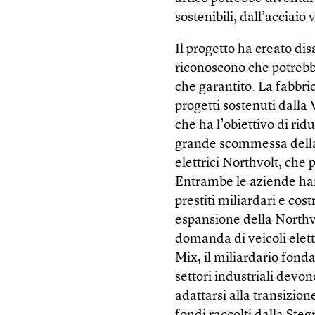
sostenibili, dall’acciaio
Il progetto ha creato dis
riconoscono che potrebbe 
che garantito. La fabbric
progetti sostenuti dall
che ha l’obiettivo di ridu
grande scommessa della V
elettrici Northvolt, che 
Entrambe le aziende hann
prestiti miliardari e cost
espansione della Northvo
domanda di veicoli elettr
Mix, il miliardario fond
settori industriali devo
adattarsi alla transizion