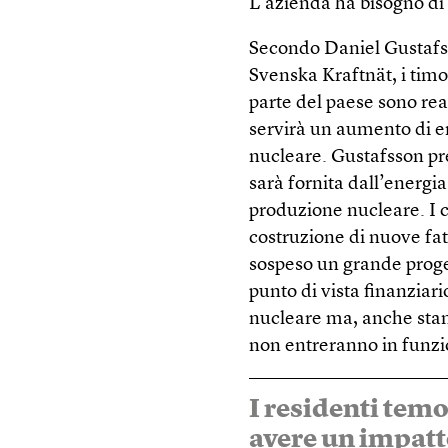
L’azienda ha bisogno di 
Secondo Daniel Gustafss
Svenska Kraftnät, i timor
parte del paese sono real
servirà un aumento di en
nucleare. Gustafsson pr
sarà fornita dall’energi
produzione nucleare. I c
costruzione di nuove fat
sospeso un grande proge
punto di vista finanziar
nucleare ma, anche stand
non entreranno in funzi
I residenti temo
avere un impatt