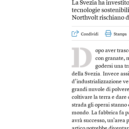
La Svezia ha investito
tecnologie sostenibili
Northvolt rischiano di
Condividi
Stampa
D
opo aver trasc
con granate, m
godersi una tr
della Svezia. Invece ass
d’industrializzazione v
grandi nuvole di polvere
coltivare la terra e dare
strada gli operai stanno
mondo. La fabbrica fa pa
avrà successo, un’area p
artico potrebbe diventa