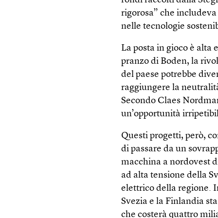
fondi raccolti dalla Steg
rigorosa” che includev
nelle tecnologie sostenib
La posta in gioco è alta 
pranzo di Boden, la rivo
del paese potrebbe diven
raggiungere la neutralità
Secondo Claes Nord­mark
un’opportunità irripetibi
Questi progetti, però, co
di passare da un sovrapp
macchina a nordovest di 
ad alta tensione della S
elettrico della regione. 
Svezia e la Finlandia st
che costerà quattro milia