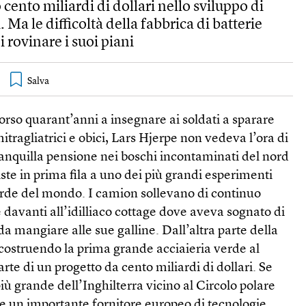
 cento miliardi di dollari nello sviluppo di
. Ma le difficoltà della fabbrica di batterie
 rovinare i suoi piani
orso quarant’anni a insegnare ai soldati a sparare
itragliatrici e obici, Lars Hjerpe non vedeva l’ora di
anquilla pensione nei boschi incontaminati del nord
iste in prima fila a uno dei più grandi esperimenti
erde del mondo. I camion sollevano di continuo
 davanti all’idilliaco cottage dove aveva sognato di
 da mangiare alle sue galline. Dall’altra parte della
 costruendo la prima grande acciaieria verde al
rte di un progetto da cento miliardi di dollari. Se
iù grande dell’Inghilterra vicino al Circolo polare
re un importante fornitore europeo di tecnologie