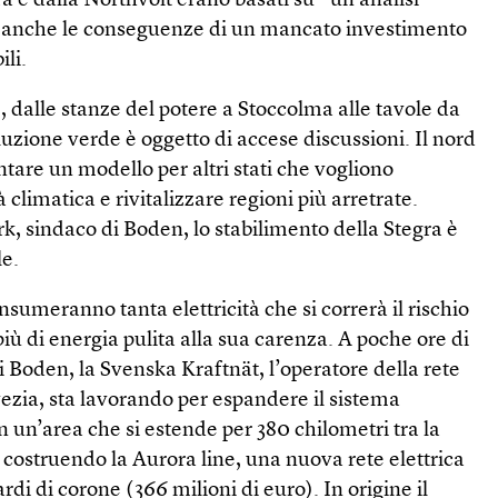
ra e dalla Northvolt erano basati su “un’analisi
a anche le conseguenze di un mancato investimento
ili.
e, dalle stanze del potere a Stoccolma alle tavole da
luzione verde è oggetto di accese discussioni. Il nord
tare un modello per altri stati che vogliono
 climatica e rivitalizzare regioni più arretrate.
, sindaco di Boden, lo stabilimento della Stegra è
le.
nsumeranno tanta elettricità che si correrà il rischio
iù di energia pulita alla sua carenza. A poche ore di
Boden, la Svenska Kraft­nät, l’operatore della rete
vezia, sta lavorando per espandere il sistema
In un’area che si estende per 380 chilometri tra la
a costruendo la Aurora line, una nuova rete elettrica
rdi di corone (366 milioni di euro). In origine il