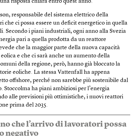
una risposta chiara entro quest’anno.
on, responsabile del sistema elettrico della
i che ci possa essere un deficit energetico in quella
i. Secondo i piani industriali, ogni anno alla Svezia
ergia pari a quella prodotta da un reattore
evede che la maggior parte della nuova capacità
a eolica e che ci sarà anche un aumento della
omuni della regione, però, hanno già bloccato la
torie eoliche. La stessa Vattenfall ha appena
tto offshore, perché non sarebbe più sostenibile dal
io. Stoccolma ha piani ambiziosi per l’energia
o alle previsioni più ottimistiche, i nuovi reattori
one prima del 2035.
no che l’arrivo di lavoratori possa
o negativo