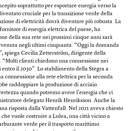
cepito soprattutto per esportare energia verso la
diventato cruciale per la transizione verde della
uzione di elettricità dovrà diventare più robusta. La
 fornitore di energia elettrica del paese, ha
one della sua rete nei prossimi cinque anni sarà
vvenuta negli ultimi cinquanta. “Oggi la domanda
”, spiega Cecilia Zetterström, dirigente della
n. “Molti clienti chiedono una connessione nei
i entro il 2030”. Lo stabilimento della Stegra a
 connessione alla rete elettrica per la seconda
ebbe raddoppiare la produzione di acciaio.
ertezza quando potremo avere l’energia che ci
nistratore delegato Henrik Henriksson. Anche la
na risposta dalla Vattenfall. Nel 2021 aveva chiesto
 che vuole costruire a Lulea, una città vicino a
rburante verde per il trasporto marittimo.