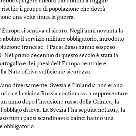
trebbe spingere ancora più uomini a fuggire
 rischio il gruppo di popolazione che dovrà
ione una volta finita la guerra.
l’Europa si sentiva al sicuro. Negli anni novanta la
 abolito il servizio militare obbligatorio, introdotto
oluzione francese. I Paesi Bassi hanno sospeso
96. Nel primo decennio di questo secolo è stata la
Portogallo e dei paesi dell’Europa centrale e
lla Nato offriva sufficiente sicurezza.
vano diversamente. Svezia e Finlandia non erano
antica e la vicina Russia continuava a rappresentare
 un anno dopo l’invasione russa della Crimea, la
l’obbligo di leva. La Svezia l’ha seguita nel 2017, la
sso tutti i paesi scandinavi e baltici hanno una
e obbligatorio.