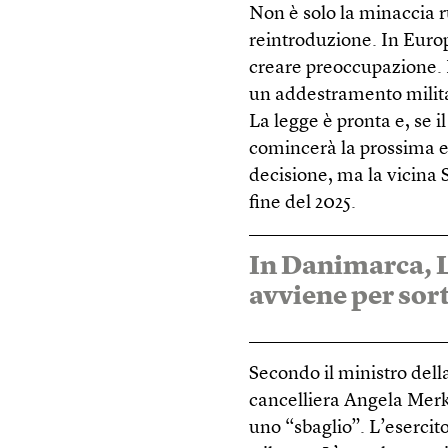
Non è solo la minaccia r
reintroduzione. In Europ
creare preoccupazione. I
un addestramento militare
La legge è pronta e, se 
comincerà la prossima es
decisione, ma la vicina S
fine del 2025.
In Danimarca, L
avviene per sor
Secondo il ministro della
cancelliera Angela Merke
uno “sbaglio”. L’esercito 