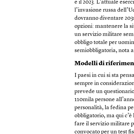
e il 2023. L’attuale eser
l’invasione russa dell’U
dovranno diventare 203mi
opzioni: mantenere la sit
un servizio militare semi
obbligo totale per uomin
semiobbligatoria, nota
Modelli di riferime
I paesi in cui si sta pen
sempre in considerazion
prevede un questionario 
110mila persone all’anno
personalità, la fedina pe
obbligatorio, ma qui c’è
fare il servizio militare 
convocato per un test fi