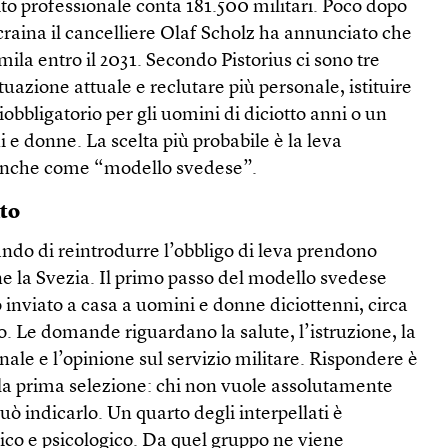
cito professionale conta 181.500 militari. Poco dopo
craina il cancelliere Olaf Scholz ha annunciato che
la entro il 2031. Secondo Pistorius ci sono tre
uazione attuale e reclutare più personale, istituire
obbligatorio per gli uomini di diciotto anni o un
i e donne. La scelta più probabile è la leva
 anche come “modello svedese”.
nto
sando di reintrodurre l’obbligo di leva prendono
e la Svezia. Il primo passo del modello svedese
inviato a casa a uomini e donne diciottenni, circa
. Le domande riguardano la salute, l’istruzione, la
nale e l’opinione sul servizio militare. Rispondere è
 la prima selezione: chi non vuole assolutamente
può indicarlo. Un quarto degli interpellati è
sico e psicologico. Da quel gruppo ne viene