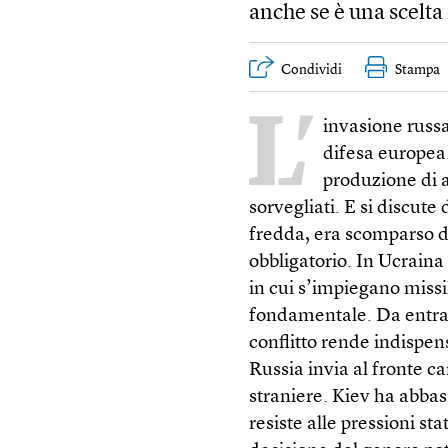
anche se è una scelt
Condividi
Stampa
L’
invasione russa
difesa europea.
produzione di a
sorvegliati. E si discute
fredda, era scomparso da 
obbligatorio. In Ucrain
in cui s’impiegano missil
fondamentale. Da entram
conflitto rende indispen
Russia invia al fronte c
straniere. Kiev ha abbass
resiste alle pressioni st