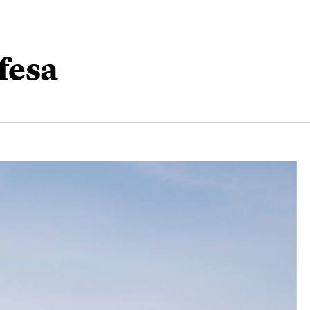
ifesa