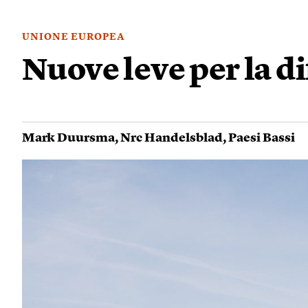
UNIONE EUROPEA
Nuove leve per la d
Mark Duursma
,
Nrc Handelsblad
,
Paesi Bassi