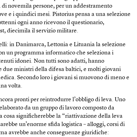
iù di novemila persone, per un addestramento
ove e i quindici mesi. Pistorius pensa a una selezione
ottenni ogni anno ricevono il questionario,
t, diecimila il servizio militare.
lli: in Danimarca, Lettonia e Lituania la selezione
con un programma informatico che seleziona i
ritenuti idonei. Non tutti sono adatti, hanno
due ministri della difesa baltici, e molti giovani
medica. Secondo loro i giovani si muovono di meno e
na volta.
ncora pronti per reintrodurre l’obbligo di leva. Uno
4 elaborato da un gruppo di lavoro composto da
a cosa significherebbe la “riattivazione della leva
arebbe un’enorme sfida logistica – alloggi, corsi di
– ma avrebbe anche conseguenze giuridiche: