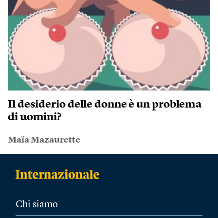
Il desiderio delle donne è un problema
di uomini?
Maïa Mazaurette
Chi siamo