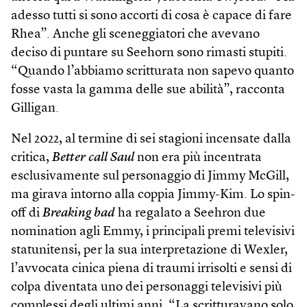
adesso tutti si sono accorti di cosa è capace di fare
Rhea”. Anche gli sceneggiatori che avevano
deciso di puntare su Seehorn sono rimasti stupiti.
“Quando l’abbiamo scritturata non sapevo quanto
fosse vasta la gamma delle sue abilità”, racconta
Gilligan.
Nel 2022, al termine di sei stagioni incensate dalla
critica,
Better call Saul
non era più incentrata
esclusivamente sul personaggio di Jimmy McGill,
ma girava intorno alla coppia Jimmy-Kim. Lo spin­
off di
Breaking bad
ha regalato a Seehron due
nomination agli Emmy, i principali premi televisivi
statunitensi, per la sua interpretazione di Wexler,
l’avvocata cinica piena di traumi irrisolti e sensi di
colpa diventata uno dei personaggi televisivi più
complessi degli ultimi anni. “La scritturavano solo