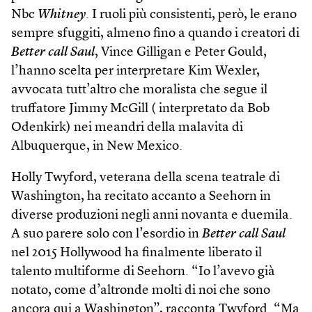
Nbc
Whitney
. I ruoli più consistenti, però, le erano
sempre sfuggiti, almeno fino a quando i creatori di
Better call Saul
, Vince Gilligan e Peter Gould,
l’hanno scelta per interpretare Kim Wexler,
avvocata tutt’altro che moralista che segue il
truffatore Jimmy McGill ( interpretato da Bob
Odenkirk) nei meandri della malavita di
Albuquerque, in New Mexico.
Holly Twyford, veterana della scena teatrale di
Washington, ha recitato accanto a Seehorn in
diverse produzioni negli anni novanta e duemila.
A suo parere solo con l’esordio in
Better call Saul
nel 2015 Hollywood ha finalmente liberato il
talento multiforme di Seehorn. “Io l’avevo già
notato, come d’altronde molti di noi che sono
ancora qui a Washington”, racconta Twyford. “Ma