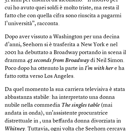
52 anni per disturbi da alcolismo. “Il motivo per
cui ho avuto quei soldi è molto triste, ma resta il
fatto che con quella cifra sono riuscita a pagarmi
l’università”, racconta.
Dopo aver vissuto a Washington per una decina
d’anni, Seehorn si è trasferita a New York e nel
2001 ha debuttato a Broad­way portando in scena il
dramma
45 seconds from Broadway
di Neil Simon.
Poco dopo ha ottenuto la parte in
I’m with her
e ha
fatto rotta verso Los Angeles.
Da quel momento la sua carriera televisiva è stata
abbastanza stabile: ha interpretato una donna
nubile nella commedia
The singles table
(mai
andata in onda), un’assistente procuratrice
distrettuale in , una beffarda donna divorziata in
Whitney
. Tuttavia, ogni volta che Seehorn cercava