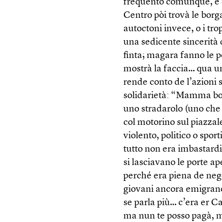
frequento comunque, e 
Centro pòi trovà le borg
autoctoni invece, o i tr
una sedicente sincerità d
finta; magara fanno le 
mostrà la faccia… qua un
rende conto de l’azioni 
solidarietà: “Mamma bor
uno stradarolo (uno che 
col motorino sul piazzal
violento, politico o spor
tutto non era imbastardi
si lasciavano le porte a
perché era piena de nego
giovani ancora emigrano
se parla più… c’era er C
ma nun te posso pagà, m