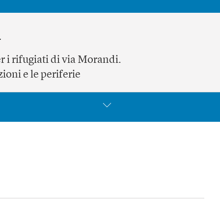
a
 i rifugiati di via Morandi.
ioni e le periferie