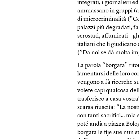
integrati, i giornalieri e
ammassano in gruppi (afr
di microcriminalità (”Co
palazzi più degradati, f
scrostati, affumicati – g
italiani che li giudican
(”Da noi se dà molta im
La parola “borgata” rito
lamentarsi delle loro co
vengono a fà ricerche su
volete capì qualcosa del
trasferisco a casa vostra
scarsa riuscita: “La nost
con tanti sacrifici… mia 
poté andà a piazza Bolog
borgata le fije sue nun 