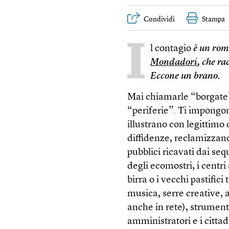
Condividi
Stampa
I
l contagio
è un rom
Mondadori
, che r
Eccone un brano.
Mai chiamarle “borgate” 
“periferie”. Ti impongo
illustrano con legittimo
diffidenze, reclamizzano i
pubblici ricavati dai seq
degli ecomostri, i centri 
birra o i vecchi pastific
musica, serre creative, a
anche in rete), strumento
amministratori e i cittad