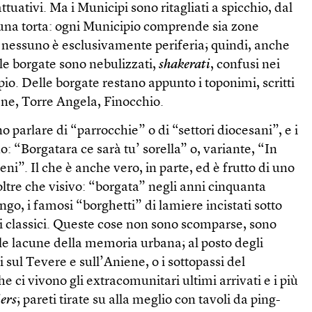
attuativi. Ma i Municipi sono ritagliati a spicchio, dal
 una torta: ogni Municipio comprende sia zone
, nessuno è esclusivamente periferia; quindi, anche
 delle borgate sono nebulizzati,
shakerati
, confusi nei
pio. Delle borgate restano appunto i toponimi, scritti
dene, Torre Angela, Finocchio.
o parlare di “parrocchie” o di “settori diocesani”, e i
o: “Borgatara ce sarà tu’ sorella” o, variante, “In
ni”. Il che è anche vero, in parte, ed è frutto di uno
ltre che visivo: “borgata” negli anni cinquanta
go, i famosi “borghetti” di lamiere incistati sotto
ti classici. Queste cose non sono scomparse, sono
nelle lacune della memoria urbana; al posto degli
i sul Tevere e sull’Aniene, o i sottopassi del
he ci vivono gli extracomunitari ultimi arrivati e i più
ers
; pareti tirate su alla meglio con tavoli da ping-