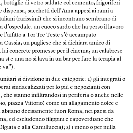
, bottiglie di vetro saldate col cemento; frigoriferi
e dispensa, sacchetti dell’Ama appesi ai rami a
taliani (rarissimi) che si incontrano sembrano di
ia d’ospedale: un cuoco sardo che ha perso il lavoro
 l’affitto a Tor Tre Teste s’è accampato
a Cassia; un pugliese che si dichiara amico di
 lui concrete promesse per il cinema; un calabrese
a sì e una no si lava in un bar per fare la terapia al
e va”).
unitari si dividono in due categorie: 1) gli integrati o
perai sindacalizzati per lo più e negozianti con
), che stanno infiltrandosi in periferia o anche nelle
pio, piazza Vittorio) come un allagamento dolce e
 abitano decisamente fuori Roma, nei paesi da
na, ed escludendo filippini e capoverdiane che
Olgiata e alla Camilluccia); 2) i meno o per nulla