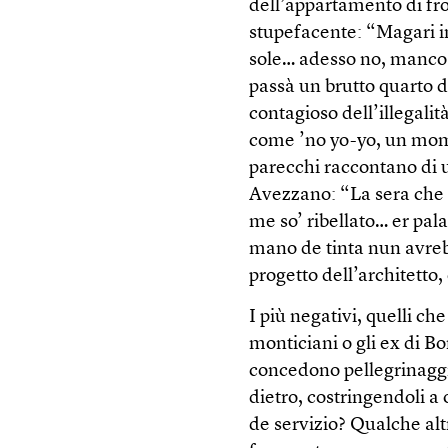
dell’appartamento di fr
stupefacente: “Magari in
sole… adesso no, manco 
passà un brutto quarto d
contagioso dell’illegalit
come ’no yo-yo, un mom
parecchi raccontano di u
Avezzano: “La sera che so
me so’ ribellato… er pal
mano de tinta nun avreb
progetto dell’architetto
I più negativi, quelli ch
monticiani o gli ex di Bo
concedono pellegrinaggi 
dietro, costringendoli a
de servizio? Qualche alt