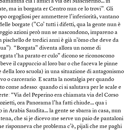
Samantha cià l’amici a via del Mascherino… in
ate, ma in borgata er Centro nun ce lo trovi”. Gli
oppo orgogliosi per ammettere l’inferiorità, vantano
elle borgate (”Co’ tutti i difetti, qua la gente nun è
peggio azioni però nun se nascondono, impareno a
 pischello de tredici anni è già n’òmo che deve da
sua”). “Borgata” diventa allora un nome di
gata t’ha parato er culo” dicono se riconoscono
beve il cappuccio al loro bar o che faceva le pinne
e della loro scuola) in una situazione di antagonismo
tivo o carcerario. E scatta la nostalgia per quando
to come adesso: quando ci si salutava per le scale e
perte: “Via del Peperino era chiamata via del Corso
zietti, ora Panorama l’ha fatti chiude… qua i
 in Arabia Saudita… la gente se sbarra in casa, nun
atena, che si je dicevo me serve un paio de pantaloni
e risponneva che problema c’è, pijali che me paghi