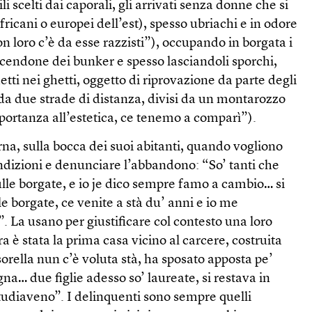
dili scelti dai caporali, gli arrivati senza donne che si
icani o europei dell’est), spesso ubriachi e in odore
n loro c’è da esse razzisti”), occupando in borgata i
acendone dei bunker e spesso lasciandoli sporchi,
hetti nei ghetti, oggetto di riprovazione da parte degli
o da due strade di distanza, divisi da un montarozzo
portanza all’estetica, ce tenemo a comparì”).
rna, sulla bocca dei suoi abitanti, quando vogliono
ndizioni e denunciare l’abbandono: “So’ tanti che
lle borgate, e io je dico sempre famo a cambio… si
le borgate, ce venite a stà du’ anni e io me
”. La usano per giustificare col contesto una loro
ra è stata la prima casa vicino al carcere, costruita
sorella nun c’è voluta stà, ha sposato apposta pe’
na… due figlie adesso so’ laureate, si restava in
studiaveno”. I delinquenti sono sempre quelli