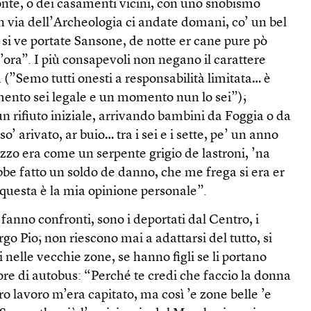
onte, o dei casamenti vicini, con uno snobismo
 via dell’Archeologia ci andate domani, co’ un bel
si ve portate Sansone, de notte er cane pure pò
’ora”. I più consapevoli non negano il carattere
à (”Semo tutti onesti a responsabilità limitata… è
ento sei legale e un momento nun lo sei”);
n rifiuto iniziale, arrivando bambini da Foggia o da
’ arivato, ar buio… tra i sei e i sette, pe’ un anno
azzo era come un serpente grigio de lastroni, ’na
be fatto un soldo de danno, che me frega si era er
, questa è la mia opinione personale”.
e fanno confronti, sono i deportati dal Centro, i
rgo Pio; non riescono mai a adattarsi del tutto, si
nelle vecchie zone, se hanno figli se li portano
 ore di autobus: “Perché te credi che faccio la donna
ro lavoro m’era capitato, ma così ’e zone belle ’e