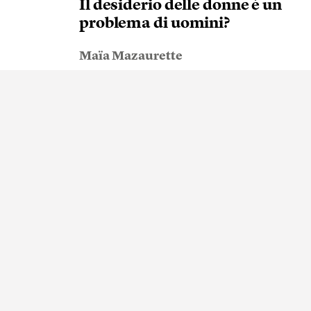
Il desiderio delle donne è un
problema di uomini?
Maïa Mazaurette
re senza auto