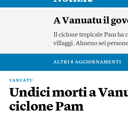
A Vanuatu il go
Il ciclone tropicale Pam ha 
villaggi. Almeno sei person
ALTRI 8 AGGIORNAMENTI
VANUATU
Undici morti a Vanu
ciclone Pam