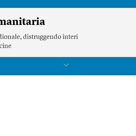
umanitaria
idionale, distruggendo interi
ecine