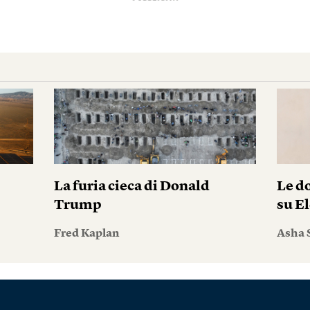
La furia cieca di Donald
Le do
Trump
su El
Fred Kaplan
Asha 