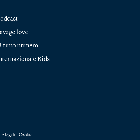
odcast
avage love
ltimo numero
nternazionale Kids
te legali
•
Cookie