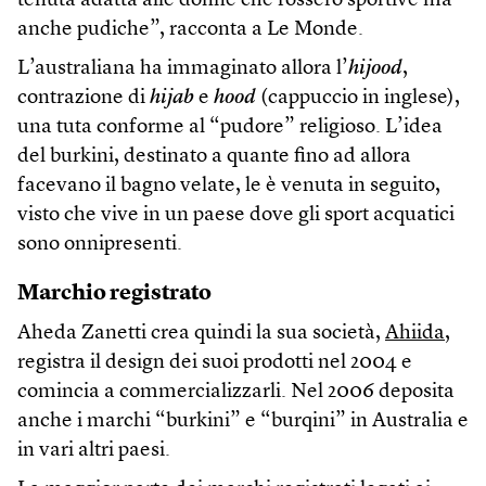
tenuta adatta alle donne che fossero sportive ma
anche pudiche”, racconta a Le Monde.
L’australiana ha immaginato allora l’
hijood
,
contrazione di
hijab
e
hood
(cappuccio in inglese),
una tuta conforme al “pudore” religioso. L’idea
del burkini, destinato a quante fino ad allora
facevano il bagno velate, le è venuta in seguito,
visto che vive in un paese dove gli sport acquatici
sono onnipresenti.
Marchio registrato
Aheda Zanetti crea quindi la sua società,
Ahiida
,
registra il design dei suoi prodotti nel 2004 e
comincia a commercializzarli. Nel 2006 deposita
anche i marchi “burkini” e “burqini” in Australia e
in vari altri paesi.