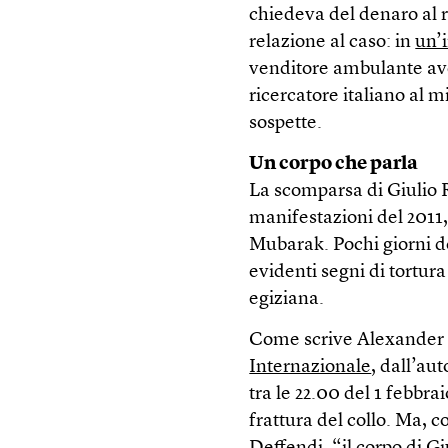
chiedeva del denaro al r
relazione al caso: in
un’i
venditore ambulante ave
ricercatore italiano al
sospette.
Un corpo che parla
La scomparsa di Giulio R
manifestazioni del 2011,
Mubarak. Pochi giorni dop
evidenti segni di tortur
egiziana.
Come scrive Alexander S
Internazionale
, dall’au
tra le 22.00 del 1 febbra
frattura del collo. Ma, 