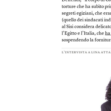
Deffendi, “il corpo di Gi
torture che ha subìto pr
segreti egiziani, che er
(quello dei sindacati in
al Sisi considera delicato
l’Egitto e l’Italia, che
ha
sospendendo la fornitura
L’INTERVISTA A LINA ATT