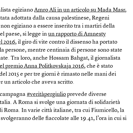
alista egiziano
Amro Ali in un articolo su Mada Masr
,
tata adottata dalla causa palestinese, Regeni
non egiziano a essere inserito tra i martiri della
el paese, si legge in
un rapporto di Amnesty
el 2016
, il giro di vite contro il dissenso ha portato
mila persone, mentre centinaia di persone sono state
rzate. Tra loro, anche Hossam Bahgat, il giornalista
del premio Anna Politkovskaja 2016
, che è stato
el 2015 e per tre giorni è rimasto nelle mani dei
er un articolo che aveva scritto.
la campagna
#veritàpergiulio
prevede diverse
talia. A Roma si svolge una giornata di solidarietà
i Roma. In varie città italiane, tra cui Fiumicello, la
 svolgeranno delle fiaccolate alle 19.41, l’ora in cui si