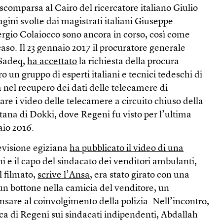
scomparsa al Cairo del ricercatore italiano Giulio
agini svolte dai magistrati italiani Giuseppe
rgio Colaiocco sono ancora in corso, così come
caso. Il 23 gennaio 2017 il procuratore generale
 Sadeq,
ha accettato
la richiesta della procura
ro un gruppo di esperti italiani e tecnici tedeschi di
 nel recupero dei dati delle telecamere di
are i video delle telecamere a circuito chiuso della
tana di Dokki, dove Regeni fu visto per l’ultima
aio 2016.
levisione egiziana
ha pubblicato il video di una
i e il capo del sindacato dei venditori ambulanti,
 filmato,
scrive l’Ansa
, era stato girato con una
un bottone nella camicia del venditore, un
ensare al coinvolgimento della polizia. Nell’incontro,
rca di Regeni sui sindacati indipendenti, Abdallah