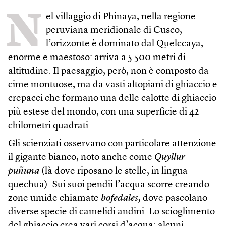
N
el villaggio di Phinaya, nella regione
peruviana meridionale di Cusco,
l’orizzonte è dominato dal Quelccaya,
enorme e maestoso: arriva a 5.500 metri di
altitudine. Il paesaggio, però, non è composto da
cime montuose, ma da vasti altopiani di ghiaccio e
crepacci che formano una delle calotte di ghiaccio
più estese del mondo, con una superficie di 42
chilometri quadrati.
Gli scienziati osservano con particolare attenzione
il gigante bianco, noto anche come
Quyllur
puñuna
(là dove riposano le stelle, in lingua
quechua). Sui suoi pendii l’acqua scorre creando
zone umide chiamate
bofedales,
dove pascolano
diverse specie di camelidi andini. Lo scioglimento
del ghiaccio crea vari corsi d’acqua: alcuni