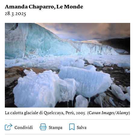
Amanda Chaparro
,
Le Monde
28.3.2025
La calotta glaciale di Quelccaya, Perù, 2005. (
Cavan Images/Alamy
)
Condividi
Stampa