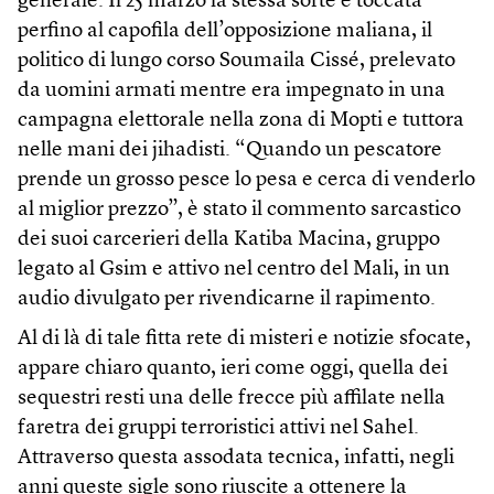
generale. Il 25 marzo la stessa sorte è toccata
perfino al capofila dell’opposizione maliana, il
politico di lungo corso Soumaila Cissé, prelevato
da uomini armati mentre era impegnato in una
campagna elettorale nella zona di Mopti e tuttora
nelle mani dei jihadisti. “Quando un pescatore
prende un grosso pesce lo pesa e cerca di venderlo
al miglior prezzo”, è stato il commento sarcastico
dei suoi carcerieri della Katiba Macina, gruppo
legato al Gsim e attivo nel centro del Mali, in un
audio divulgato per rivendicarne il rapimento.
Al di là di tale fitta rete di misteri e notizie sfocate,
appare chiaro quanto, ieri come oggi, quella dei
sequestri resti una delle frecce più affilate nella
faretra dei gruppi terroristici attivi nel Sahel.
Attraverso questa assodata tecnica, infatti, negli
anni queste sigle sono riuscite a ottenere la