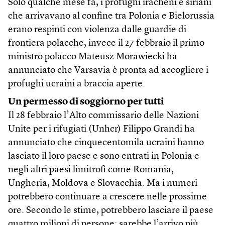
Solo qualche mese fa, i profughi iracheni e siriani
che arrivavano al confine tra Polonia e Bielorussia
erano respinti con violenza dalle guardie di
frontiera polacche, invece il 27 febbraio il primo
ministro polacco Mateusz Morawiecki ha
annunciato che Varsavia è pronta ad accogliere i
profughi ucraini a braccia aperte.
Un permesso di soggiorno per tutti
Il 28 febbraio l’Alto commissario delle Nazioni
Unite per i rifugiati (Unhcr) Filippo Grandi ha
annunciato che cinquecentomila ucraini hanno
lasciato il loro paese e sono entrati in Polonia e
negli altri paesi limitrofi come Romania,
Ungheria, Moldova e Slovacchia. Ma i numeri
potrebbero continuare a crescere nelle prossime
ore. Secondo le stime, potrebbero lasciare il paese
quattro milioni di persone: sarebbe l’arrivo più