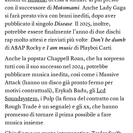
album di
Rosalía
, decisa a tornare al più presto
con il successore di
Motomami
. Anche Lady Gaga
si farà presto viva con brani inediti, dopo aver
pubblicato il singolo
Disease
. Il 2025, inoltre,
potrebbe essere finalmente l’anno di due dischi
rap molto attesi e rinviati più volte:
Don’t be dumb
di A$AP Rocky e
I am music
di Playboi Carti.
Anche la popstar Chappell Roan, che ha sorpreso
tutti con il suo successo nel 2024, potrebbe
pubblicare musica inedita, così come i Massive
Attack (hanno un disco già pronto fermo per
motivi contrattuali), Erykah Badu, gli
Lcd
Soundsystem
, i Pulp (la firma del contratto con la
Rough Trade è un segnale) e gli xx, che hanno
promesso di tornare il prima possibile a fare
musica insieme.