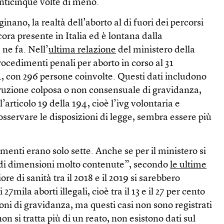
nticinque volte di meno.
nano, la realtà dell’aborto al di fuori dei percorsi
cora presente in Italia ed è lontana dalla
ne fa. Nell’
ultima relazione
del ministero della
rocedimenti penali per aborto in corso al 31
, con 296 persone coinvolte. Questi dati includono
terruzione colposa o non consensuale di gravidanza,
’articolo 19 della 194, cioè l’ivg volontaria e
sservare le disposizioni di legge, sembra essere più
menti erano solo sette. Anche se per il ministero si
 di dimensioni molto contenute”, secondo
le ultime
ore di sanità tra il 2018 e il 2019 si sarebbero
i 27mila aborti illegali, cioè tra il 13 e il 27 per cento
ioni di gravidanza, ma questi casi non sono registrati
n si tratta più di un reato, non esistono dati sul