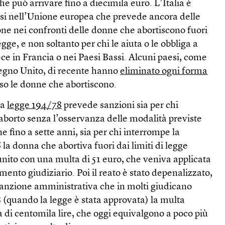
e può arrivare fino a diecimila euro. L’Italia è
aesi nell’Unione europea che prevede ancora delle
ne nei confronti delle donne che abortiscono fuori
egge, e non soltanto per chi le aiuta o le obbliga a
e in Francia o nei Paesi Bassi. Alcuni paesi, come
Regno Unito, di recente hanno
eliminato ogni forma
so le donne che abortiscono.
la
legge 194/78
prevede sanzioni sia per chi
’aborto senza l’osservanza delle modalità previste
e fino a sette anni, sia per chi interrompe la
 la donna che abortiva fuori dai limiti di legge
ito con una multa di 51 euro, che veniva applicata
mento giudiziario. Poi il reato è stato depenalizzato,
 sanzione amministrativa che in molti giudicano
 (quando la legge è stata approvata) la multa
a di centomila lire, che oggi equivalgono a poco più