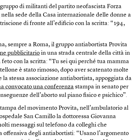
n gruppo di militanti del partito neofascista Forza
e
nella sede della Casa internazionale delle donne a
scione di fronte all’edificio con la scritta: “194,
ma, sempre a Roma, il gruppo antiabortista Provita
one pubblicitario
in una strada centrale della città in
 feto con la scritta: “Tu sei qui perché tua mamma
artellone è stato rimosso, dopo aver scatenato molte
e la stessa associazione antiabortista, appoggiata da
ha convocato una conferenza
stampa in senato per
onseguenze dell’aborto sul piano fisico e psichico”.
tampa del movimento Provita, nell’ambulatorio al
’ospedale San Camillo la dottoressa Giovanna
molti messaggi sul telefono da colleghi che
ffensiva degli antiabortisti: “Usano l’argomento