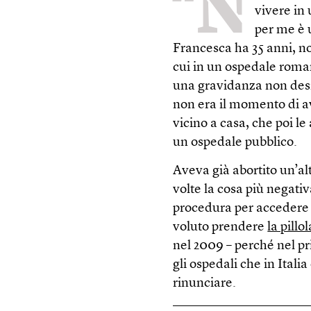
“N
vivere in
per me è 
Francesca ha 35 anni, no
cui in un ospedale roman
una gravidanza non des
non era il momento di ave
vicino a casa, che poi l
un ospedale pubblico.
Aveva già abortito un’al
volte la cosa più negativ
procedura per accedere a
voluto prendere
la pill
nel 2009 – perché nel p
gli ospedali che in Itali
rinunciare.