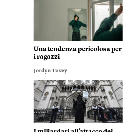
Una tendenza pericolosa per
i ragazzi
Jordyn Tovey
I miliardari all’attacco dei