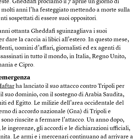
este. Gheddafi proclamò il 7 aprile un giorno di
 molti anni l’ha festeggiato mettendo a morte sulla
nti sospettati di essere suoi oppositori.
anni ottanta Gheddafi sguinzagliava i suoi
 dare la caccia ai libici all’estero. In questo mese,
denti, uomini d’affari, giornalisti ed ex agenti di
assassinati in tutto il mondo, in Italia, Regno Unito,
mania e Cipro.
’emergenza
Haftar
ha lanciato il suo attacco contro Tripoli per
o il suo dominio, con il sostegno di Arabia Saudita,
ti ed Egitto. Le milizie dell’area occidentale del
verno di accordo nazionale (Gna) di Tripoli e
 sono riuscite a fermare l’attacco. Un anno dopo,
, le ingerenze, gli accordi e le dichiarazioni ufficiali,
inita. Le armi e i mercenari continuano ad arrivare a