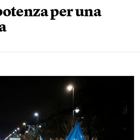
potenza per una
a