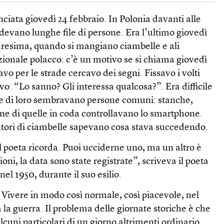
ciata giovedì 24 febbraio. In Polonia davanti alle
edevano lunghe file di persone. Era l’ultimo giovedì
resima, quando si mangiano ciambelle e ali
zionale polacco: c’è un motivo se si chiama giovedì
 per le strade cercavo dei segni. Fissavo i volti
vo: “Lo sanno? Gli interessa qualcosa?”. Era difficile
te di loro sembravano persone comuni: stanche,
une di quelle in coda controllavano lo smartphone.
tori di ciambelle sapevano cosa stava succedendo.
Il poeta ricorda. Puoi ucciderne uno, ma un altro è
ioni, la data sono state registrate”, scriveva il poeta
el 1950, durante il suo esilio.
 Vivere in modo così normale, così piacevole, nel
 la guerra. Il problema delle giornate storiche è che
lcuni particolari di un giorno altrimenti ordinario