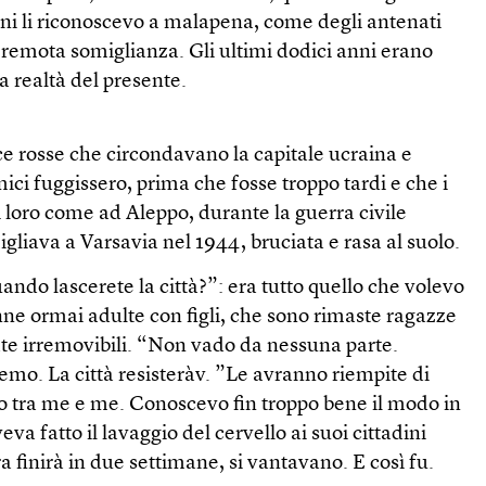
ni li riconoscevo a malapena, come degli antenati
 remota somiglianza. Gli ultimi dodici anni erano
la realtà del presente.
e rosse che circondavano la capitale ucraina e
mici fuggissero, prima che fosse troppo tardi e che i
di loro come ad Aleppo, durante la guerra civile
igliava a Varsavia nel 1944, bruciata e rasa al suolo.
ndo lascerete la città?”: era tutto quello che volevo
ne ormai adulte con figli, che sono rimaste ragazze
ate irremovibili. “Non vado da nessuna parte.
o. La città resisteràv. ”Le avranno riempite di
 tra me e me. Conoscevo fin troppo bene il modo in
eva fatto il lavaggio del cervello ai suoi cittadini
a finirà in due settimane, si vantavano. E così fu.