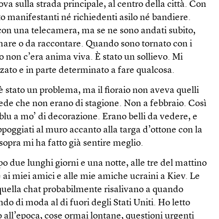
rova sulla strada principale, al centro della città. Con
o manifestanti né richiedenti asilo né bandiere.
 con una telecamera, ma se ne sono andati subito,
mare o da raccontare. Quando sono tornato con i
to non c’era anima viva. È stato un sollievo. Mi
zato e in parte determinato a fare qualcosa.
n è stato un problema, ma il fioraio non aveva quelli
vede che non erano di stagione. Non a febbraio. Così
blu a mo’ di decorazione. Erano belli da vedere, e
appoggiati al muro accanto alla targa d’ottone con la
sopra mi ha fatto già sentire meglio.
 due lunghi giorni e una notte, alle tre del mattino
 ai miei amici e alle mie amiche ucraini a Kiev. Le
quella chat probabilmente risalivano a quando
o di moda al di fuori degli Stati Uniti. Ho letto
 all’epoca, cose ormai lontane, questioni urgenti