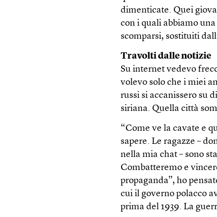
dimenticate. Quei giova
con i quali abbiamo una
scomparsi, sostituiti dal
Travolti dalle notizie
Su internet vedevo frecc
volevo solo che i miei a
russi si accanissero su 
siriana. Quella città som
“Come ve la cavate e qua
sapere. Le ragazze – don
nella mia chat – sono st
Combatteremo e vincerem
propaganda”, ho pensato
cui il governo polacco av
prima del 1939. La guerr