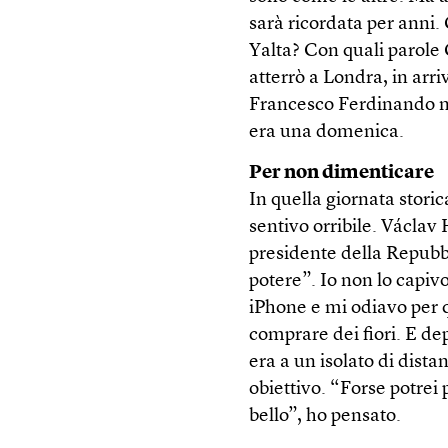
sarà ricordata per anni.
Yalta? Con quali parole
atterrò a Londra, in arr
Francesco Ferdinando nel
era una domenica.
Per non dimenticare
In quella giornata stori
sentivo orribile. Václav
presidente della Repubbl
potere”. Io non lo capiv
iPhone e mi odiavo per q
comprare dei fiori. E de
era a un isolato di dist
obiettivo. “Forse potrei 
bello”, ho pensato.