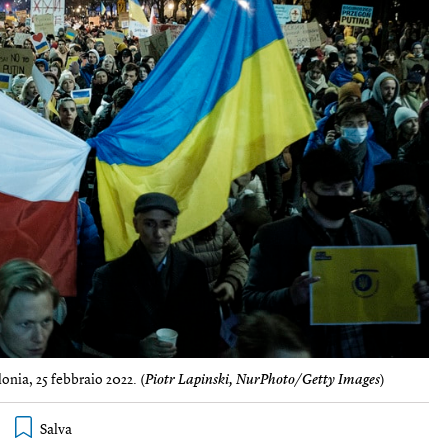
onia, 25 febbraio 2022. (
Piotr Lapinski, NurPhoto/Getty Images
)