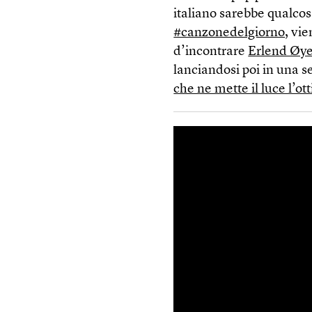
italiano sarebbe qualcos
#canzonedelgiorno
, vi
d’incontrare
Erlend Øy
lanciandosi poi in una s
che ne mette il luce l’ot