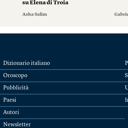
su Elena di Troia
Asha Salim
Gabri
Dizionario italiano
P
Oroscopo
S
Pubblicità
U
Paesi
I
Autori
Newsletter