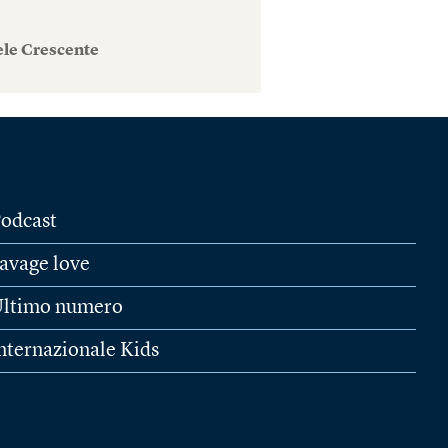
ele Crescente
odcast
avage love
ltimo numero
nternazionale Kids