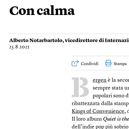
Con calma
Alberto Notarbartolo
, vicedirettore di Internaz
25.8.2021
Condividi
Stampa
B
ergen
è la seco
sempre stata un
popolari sono d
ribattezzata dalla stam
Kings of Convenience
,
Il loro album
Quiet is th
dell’indie pop più sobrio