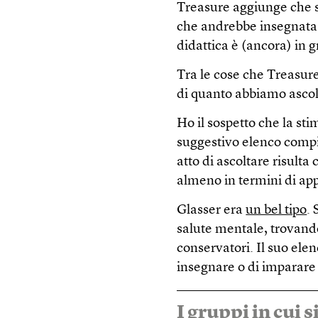
Treasure aggiunge che s
che andrebbe insegnata 
didattica è (ancora) in g
Tra le cose che Treasure
di quanto abbiamo ascol
Ho il sospetto che la sti
suggestivo elenco compil
atto di ascoltare risulta
almeno in termini di a
Glasser era
un bel tipo
.
salute mentale, trovando
conservatori. Il suo ele
insegnare o di imparare 
I gruppi in cui 