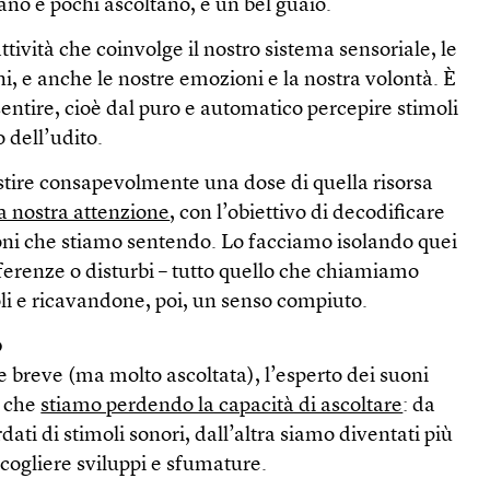
ano e pochi ascoltano, è un bel guaio.
ttività che coinvolge il nostro sistema sensoriale, le
i, e anche le nostre emozioni e la nostra volontà. È
sentire, cioè dal puro e automatico percepire stimoli
o dell’udito.
stire consapevolmente una dose di quella risorsa
la nostra attenzione
, con l’obiettivo di decodificare
ni che stiamo sentendo. Lo facciamo isolando quei
ferenze o disturbi – tutto quello che chiamiamo
 e ricavandone, poi, un senso compiuto.
o
 breve (ma molto ascoltata), l’esperto dei suoni
a che
stiamo perdendo la capacità di ascoltare
: da
ti di stimoli sonori, dall’altra siamo diventati più
 cogliere sviluppi e sfumature.