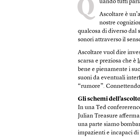
Q
uando tutti parl
Ascoltare è un’a
nostre cognizion
qualcosa di diverso dal 
sonori attraverso il sens
Ascoltare vuol dire inve
scarsa e preziosa che è
bene e pienamente i suo
suoni da eventuali inter
“rumore”. Connettendoli
Gli schemi dell’ascolt
In una Ted confererence
Julian Treasure afferm
una parte siamo bombarda
impazienti e incapaci di