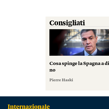
Consigliati
Cosa spinge la Spagna a d
no
Pierre Haski