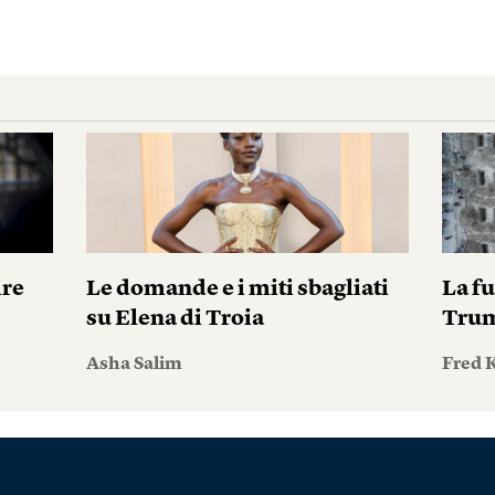
ire
Le domande e i miti sbagliati
La fu
su Elena di Troia
Tru
Asha Salim
Fred 