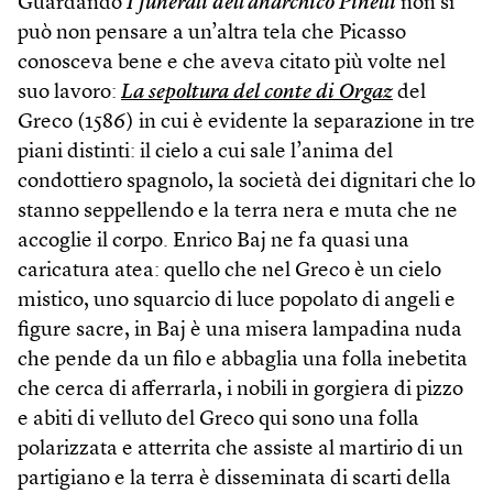
Guardando
I funerali dell’anarchico Pinelli
non si
può non pensare a un’altra tela che Picasso
conosceva bene e che aveva citato più volte nel
suo lavoro:
La sepoltura del conte di Orgaz
del
Greco (1586) in cui è evidente la separazione in tre
piani distinti: il cielo a cui sale l’anima del
condottiero spagnolo, la società dei dignitari che lo
stanno seppellendo e la terra nera e muta che ne
accoglie il corpo. Enrico Baj ne fa quasi una
caricatura atea: quello che nel Greco è un cielo
mistico, uno squarcio di luce popolato di angeli e
figure sacre, in Baj è una misera lampadina nuda
che pende da un filo e abbaglia una folla inebetita
che cerca di afferrarla, i nobili in gorgiera di pizzo
e abiti di velluto del Greco qui sono una folla
polarizzata e atterrita che assiste al martirio di un
partigiano e la terra è disseminata di scarti della