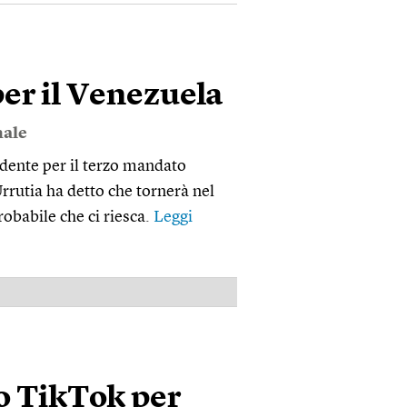
per il Venezuela
nale
dente per il terzo mandato
rutia ha detto che tornerà nel
babile che ci riesca.
Leggi
PUBBLICITÀ
o TikTok per