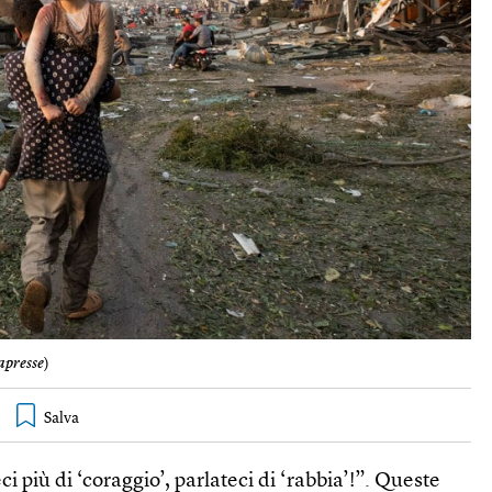
presse
)
ci più di ‘coraggio’, parlateci di ‘rabbia’!”. Queste