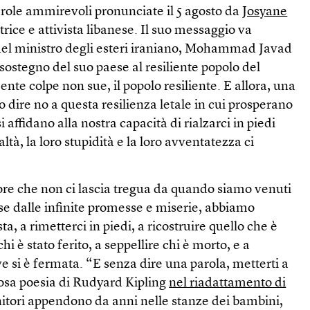
arole ammirevoli pronunciate il 5 agosto da
Josyane
ttrice e attivista libanese. Il suo messaggio va
del ministro degli esteri iraniano, Mohammad Javad
 sostegno del suo paese al resiliente popolo del
nte colpe non sue, il popolo resiliente. E allora, una
o dire no a questa resilienza letale in cui prosperano
i affidano alla nostra capacità di rialzarci in piedi
altà, la loro stupidità e la loro avventatezza ci
ore che non ci lascia tregua da quando siamo venuti
se dalle infinite promesse e miserie, abbiamo
ta, a rimetterci in piedi, a ricostruire quello che è
chi è stato ferito, a seppellire chi è morto, e a
ve si è fermata. “E senza dire una parola, metterti a
mosa poesia di Rudyard Kipling
nel riadattamento di
nitori appendono da anni nelle stanze dei bambini,