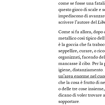
come se fosse una fatalit
questo gioco di scale e s
impediscono di avanzare
scrivere l’autore del
Lib
Come si fa allora, dopo 
metallico così tipico de
è la goccia che fa traboc
seppellire, curare, o ric
organizzati, facendo de
mancasse il cibo. Per l
igiene, distanziamento. M
un’area enorme nel cuor
che la cosa è frutto di ne
o delle tre cose insieme
dicano di voler trovare a
sopportare.