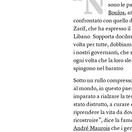
“N
sono le p
Boulos
, a
confrontato con quello 
Zarif, che ha espresso il
Libano. Sopporta docilme
volta per tutte, dobbiam
i nostri governanti, che s
ogni volta che la loro sle
spingono nel baratro.
Sotto un rullo compress
al mondo, in questo pae
imparato a rialzare la tes
stato distrutto, a curare 
riprendere la vita da do
ricostruire”, dice la fa
André Maurois
che i ge