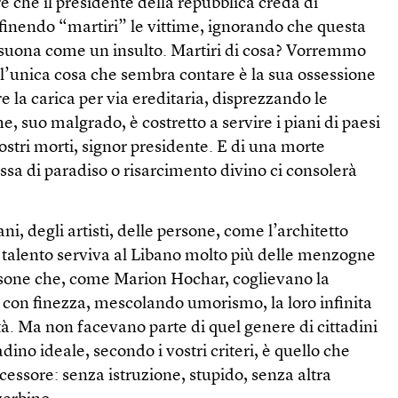
 che il presidente della repubblica creda di
finendo “martiri” le vittime, ignorando che questa
, suona come un insulto. Martiri di cosa? Vorremmo
 l’unica cosa che sembra contare è la sua ossessione
e la carica per via ereditaria, disprezzando le
, suo malgrado, è costretto a servire i piani di paesi
nostri morti, signor presidente. E di una morte
sa di paradiso o risarcimento divino ci consolerà
ani, degli artisti, delle persone, come l’architetto
ui talento serviva al Libano molto più delle menzogne
sone che, come Marion Hochar, coglievano la
 con finezza, mescolando umorismo, la loro infinita
ità. Ma non facevano parte di quel genere di cittadini
adino ideale, secondo i vostri criteri, è quello che
cessore: senza istruzione, stupido, senza altra