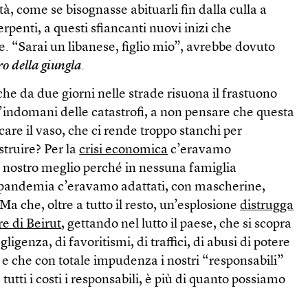
à, come se bisognasse abituarli fin dalla culla a
erpenti, a questi sfiancanti nuovi inizi che
. “Sarai un libanese, figlio mio”, avrebbe dovuto
ro della giungla
.
che da due giorni nelle strade risuona il frastuono
ll’indomani delle catastrofi, a non pensare che questa
care il vaso, che ci rende troppo stanchi per
ostruire? Per la
crisi economica
c’eravamo
l nostro meglio perché in nessuna famiglia
a pandemia c’eravamo adattati, con mascherine,
a che, oltre a tutto il resto, un’esplosione
distrugga
e di Beirut
, gettando nel lutto il paese, che si scopra
gligenza, di favoritismi, di traffici, di abusi di potere
, e che con totale impudenza i nostri “responsabili”
 tutti i costi i responsabili, è più di quanto possiamo