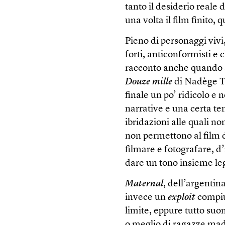
tanto il desiderio reale 
una volta il film finito
Pieno di personaggi vivi
forti, anticonformisti e
racconto anche quando s
Douze mille
di Nadège T
finale un po’ ridicolo e
narrative e una certa te
ibridazioni alle quali no
non permettono al film 
filmare e fotografare, d’
dare un tono insieme le
Maternal
, dell’argenti
invece un
exploit
compiut
limite, eppure tutto suo
o meglio di ragazze madr