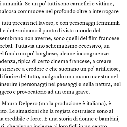
di umanità. Se un po’ tutti sono carnefici e vittime,
, qualcosa commuove nel profondo oltre a interrogare.
, tutti precari nel lavoro, e con personaggi femminili
 che determinano il punto di vista morale del
embrano non averne, sono quelli del film francese
rebal. Tuttavia uno schematismo eccessivo, un
 nel fondo un po’ borghese, alcune incongruenze
ndenza, tipica di certo cinema francese, a creare
n si riesce a credere e che suonano un po’ artificiose,
di fiorire del tutto, malgrado una mano maestra nel
inserire i personaggi nei paesaggi e nella natura, nel
ggero e provocatorio ad un tema grave.
na Maura Delpero (ma la produzione è italiana), è
o. Le situazioni che la regista costruisce sono al
na credibile e forte. È una storia di donne e bambini,
i, che vivono insieme ai loro figli in un centro