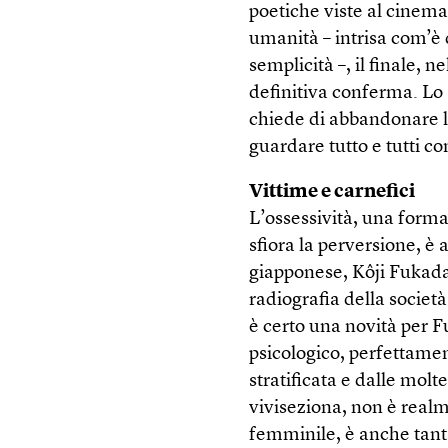
poetiche viste al cinem
umanità – intrisa com’è 
semplicità –, il finale, 
definitiva conferma. Lo 
chiede di abbandonare la 
guardare tutto e tutti 
Vittime e carnefici
L’ossessività, una forma 
sfiora la perversione, è
giapponese, Kôji Fukad
radiografia della socie
è certo una novità per F
psicologico, perfettamen
stratificata e dalle molt
viviseziona, non è realm
femminile, è anche tanta