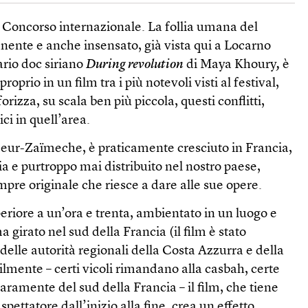
Concorso internazionale. La follia umana del
nente e anche insensato, già vista qui a Locarno
ario doc siriano
During revolution
di Maya Khoury
,
è
oprio in un film tra i più notevoli visti al festival,
rizza, su scala ben più piccola, questi conflitti,
i in quell’area.
eur-Zaïmeche, è praticamente cresciuto in Francia,
ia e purtroppo mai distribuito nel nostro paese,
pre originale che riesce a dare alle sue opere.
eriore a un’ora e trenta, ambientato in un luogo e
irato nel sud della Francia (il film è stato
 delle autorità regionali della Costa Azzurra e della
lmente – certi vicoli rimandano alla casbah, certe
aramente del sud della Francia – il film, che tiene
 spettatore dall’inizio alla fine, crea un effetto