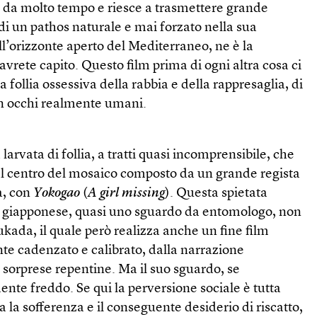
a da molto tempo e riesce a trasmettere grande
di un pathos naturale e mai forzato nella sua
nell’orizzonte aperto del Mediterraneo, ne è la
avrete capito. Questo film prima di ogni altra cosa ci
follia ossessiva della rabbia e della rappresaglia, di
con occhi realmente umani.
larvata di follia, a tratti quasi incomprensibile, che
 al centro del mosaico composto da un grande regista
a, con
Yokogao
(
A girl missing
). Questa spietata
tà giapponese, quasi uno sguardo da entomologo, non
ukada, il quale però realizza anche un fine film
te cadenzato e calibrato, dalla narrazione
e sorprese repentine. Ma il suo sguardo, se
ente freddo. Se qui la perversione sociale è tutta
 la sofferenza e il conseguente desiderio di riscatto,