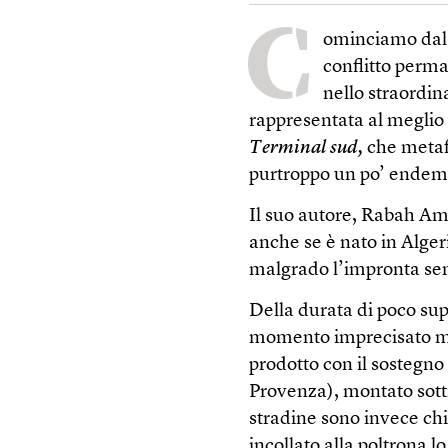
C
ominciamo dal 
conflitto perma
nello straordin
rappresentata al meglio pr
Terminal sud,
che metafo
purtroppo un po’ endemic
Il suo autore, Rabah Am
anche se è nato in Alger
malgrado l’impronta sem
Della durata di poco sup
momento imprecisato ma g
prodotto con il sostegno
Provenza), montato sotti
stradine sono invece chi
incollato alla poltrona lo