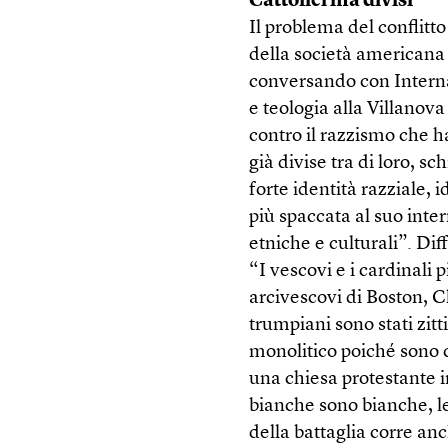
Cattolici ma divisi
Il problema del conflitto
della società americana
conversando con Interna
e teologia alla Villanova
contro il razzismo che 
già divise tra di loro, s
forte identità razziale, 
più spaccata al suo inter
etniche e culturali”. D
“I vescovi e i cardinali 
arcivescovi di Boston, 
trumpiani sono stati zitt
monolitico poiché sono c
una chiesa protestante i
bianche sono bianche, le
della battaglia corre an