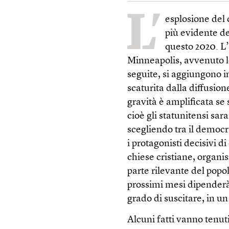
L’
esplosione del c
più evidente de
questo 2020. L’
Minneapolis, avvenuto lo
seguite, si aggiungono i
scaturita dalla diffusio
gravità è amplificata s
cioè gli statunitensi sa
scegliendo tra il democ
i protagonisti decisivi 
chiese cristiane, organi
parte rilevante del popo
prossimi mesi dipenderà
grado di suscitare, in un 
Alcuni fatti vanno tenut