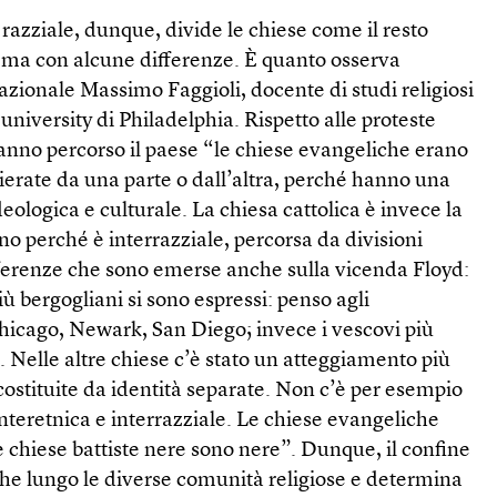
 razziale, dunque, divide le chiese come il resto
 ma con alcune differenze. È quanto osserva
zionale Massimo Faggioli, docente di studi religiosi
 university di Philadelphia. Rispetto alle proteste
hanno percorso il paese “le chiese evangeliche erano
chierate da una parte o dall’altra, perché hanno una
ideologica e culturale. La chiesa cattolica è invece la
no perché è interrazziale, percorsa da divisioni
ifferenze che sono emerse anche sulla vicenda Floyd:
più bergogliani si sono espressi: penso agli
Chicago, Newark, San Diego; invece i vescovi più
i. Nelle altre chiese c’è stato un atteggiamento più
ostituite da identità separate. Non c’è per esempio
nteretnica e interrazziale. Le chiese evangeliche
 chiese battiste nere sono nere”. Dunque, il confine
che lungo le diverse comunità religiose e determina