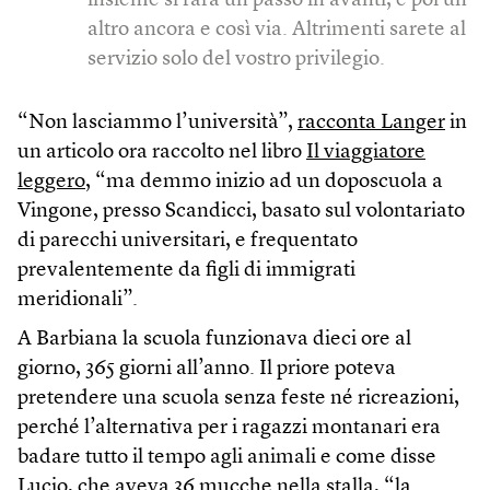
insieme si farà un passo in avanti, e poi un
altro ancora e così via. Altrimenti sarete al
servizio solo del vostro privilegio.
“Non lasciammo l’università”,
racconta Langer
in
un articolo ora raccolto nel libro
Il viaggiatore
leggero
, “ma demmo inizio ad un doposcuola a
Vingone, presso Scandicci, basato sul volontariato
di parecchi universitari, e frequentato
prevalentemente da figli di immigrati
meridionali”.
A Barbiana la scuola funzionava dieci ore al
giorno, 365 giorni all’anno. Il priore poteva
pretendere una scuola senza feste né ricreazioni,
perché l’alternativa per i ragazzi montanari era
badare tutto il tempo agli animali e come disse
Lucio, che aveva 36 mucche nella stalla, “la