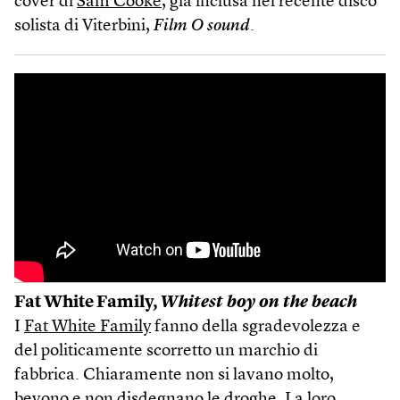
cover di
Sam Cooke
, già inclusa nel recente disco
solista di Viterbini,
Film O sound
.
Fat White Family,
Whitest boy on the beach
I
Fat White Family
fanno della sgradevolezza e
del politicamente scorretto un marchio di
fabbrica. Chiaramente non si lavano molto,
bevono e non disdegnano le droghe. La loro