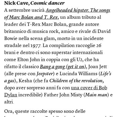
Nick Cave,
Cosmic dancer
A settembre uscirà
Angelheaded hipster. The songs
of Marc Bolan and T. Rex
, un album tributo al
leader dei T-Rex Marc Bolan, grande autore
britannico di musica rock, amico e rivale di David
Bowie nella scena glam, morto in un incidente
stradale nel 1977. La compilation raccoglie 26
brani e dentro ci sono superstar internazionali
come Elton John in coppia con gli U2, che ha
rifatto il classico
Bang a gong (get it on)
, Joan Jett
(alle prese con
Jeepster
) e Lucinda Williams (
Life’s
a gas
), Kesha (che fa
Children of the revolution,
dopo aver sorpreso anni fa con
una cover di Bob
Dylan
incredibile) Father John Misty (
Main man
) e
altri.
Ora, queste raccolte spesso sono delle