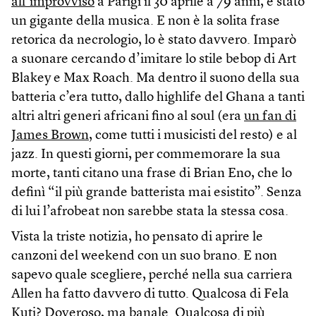
all’improvviso
a Parigi il 30 aprile a 79 anni, è stato
un gigante della musica. E non è la solita frase
retorica da necrologio, lo è stato davvero. Imparò
a suonare cercando d’imitare lo stile bebop di Art
Blakey e Max Roach. Ma dentro il suono della sua
batteria c’era tutto, dallo highlife del Ghana a tanti
altri altri generi africani fino al soul (era
un fan di
James Brown
, come tutti i musicisti del resto) e al
jazz. In questi giorni, per commemorare la sua
morte, tanti citano una frase di Brian Eno, che lo
definì “il più grande batterista mai esistito”. Senza
di lui l’afrobeat non sarebbe stata la stessa cosa.
Vista la triste notizia, ho pensato di aprire le
canzoni del weekend con un suo brano. E non
sapevo quale scegliere, perché nella sua carriera
Allen ha fatto davvero di tutto. Qualcosa di Fela
Kuti? Doveroso, ma banale. Qualcosa di più