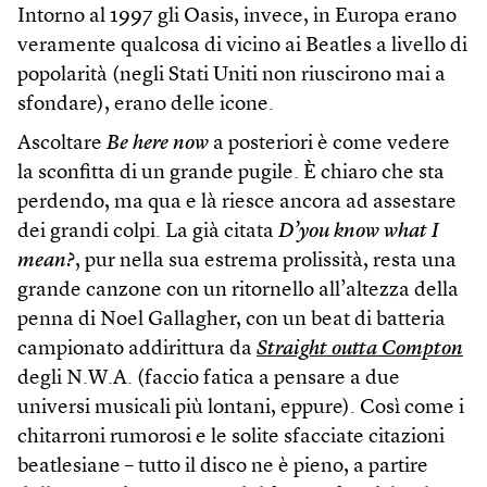
Intorno al 1997 gli Oasis, invece, in Europa erano
veramente qualcosa di vicino ai Beatles a livello di
popolarità (negli Stati Uniti non riuscirono mai a
sfondare), erano delle icone.
Ascoltare
Be here now
a posteriori è come vedere
la sconfitta di un grande pugile. È chiaro che sta
perdendo, ma qua e là riesce ancora ad assestare
dei grandi colpi. La già citata
D’you know what I
mean?
, pur nella sua estrema prolissità, resta una
grande canzone con un ritornello all’altezza della
penna di Noel Gallagher, con un beat di batteria
campionato addirittura da
Straight outta Compton
degli N.W.A. (faccio fatica a pensare a due
universi musicali più lontani, eppure). Così come i
chitarroni rumorosi e le solite sfacciate citazioni
beatlesiane – tutto il disco ne è pieno, a partire