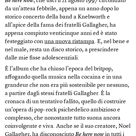
Be here now
, che uscì il 21 agosto 1997 circondato
da un’attesa febbrile, appena un anno dopo lo
storico concerto della band a Knebworth e
all’apice della fama dei fratelli Gallagher, ha
appena compiuto venticinque anni ed è stato
festeggiato con
una nuova ristampa
. E, nel bene e
nel male, resta un disco storico, a prescindere
dalle mie fisse adolescenziali.
È l’album che ha chiuso l’epoca del britpop,
affogando quella musica nella cocaina e in una
grandeur che non era più sostenibile per nessuno,
a partire dagli stessi fratelli Gallagher. È la
cronaca di un tentativo fallito, quello di costruire
un’opera di pop-rock psichedelico ambizioso e
complesso, che nonostante tutto suona ancora
coinvolgente e viva. Anche se il suo creatore, Noel
Gallagher,
ha disconosciuto
Be here now
in tutti i