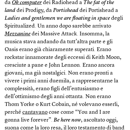
da
Ok computer
dei Radiohead a
The fat of the
land
dei Prodigy, da
Portishead
dei Portishead a
Ladies and gentlemen we are floating in space
degli
Spiritualized. Un anno dopo sarebbe arrivato
Mezzanine
dei Massive Attack. Insomma, la
musica stava andando da tutt’altra parte e gli
Oasis erano già chiaramente superati. Erano
rockstar innamorate degli eccessi di Keith Moon,
cresciute a pane e John Lennon. Erano ancora
giovani, ma già nostalgici. Non erano pronti a
vivere i primi anni duemila, a rappresentarne la
complessità, erano figli dell’entusiasmo e
dell’ottimismo degli anni ottanta. Non erano
Thom Yorke o Kurt Cobain, né volevano esserli,
perché
cantavano
cose come “You and I are
gonna live forever”.
Be here now
, ascoltato oggi,
suona come la loro resa, il loro testamento di band