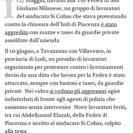
I
l 27 maggio, davanti alla Tnt-Fedex di San
Giuliano Milanese, un gruppo di lavoratori
del sindacato Si Cobas che stava protestando
contro la chiusura dell’hub di Piacenza
è stato
aggredito
con mazze e taser da guardie private
assoldate dall’azienda.
Il 10 giugno, a Tavazzano con Villavesco, in
provincia di Lodi, un presidio di lavoratori
organizzato per protestare contro i licenziamenti
decisi da una ditta che lavora per la Fedex è stato
attaccato, sempre con bastoni e taser, da guardie
private. Nei video
si vedono gli aggressori
agire
indisturbati di fronte agli agenti di polizia che
assistono senza intervenire. Nove lavoratori feriti,
tra cui Abdelhamid Elazab, della Fedex di
Piacenza e iscritto al sindacato Si Cobas, colpito
alla testa.