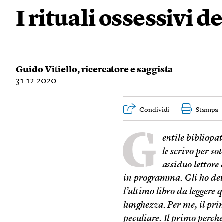
I rituali ossessivi d
Guido Vitiello
, ricercatore e saggista
31.12.2020
Condividi
Stampa
G
entile bibliopa
le scrivo per s
assiduo lettore
in programma. Gli ho det
l’ultimo libro da leggere 
lunghezza. Per me, il pri
peculiare. Il primo perché