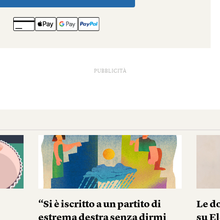
PUBBLICITÀ
“Si è iscritto a un partito di
Le do
estrema destra senza dirmi
su El