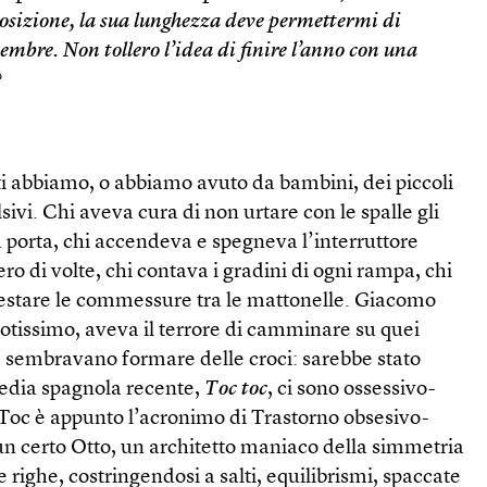
osizione, la sua lunghezza deve permettermi di
cembre. Non tollero l’idea di finire l’anno con una
?
ti abbiamo, o abbiamo avuto da bambini, dei piccoli
ivi. Chi aveva cura di non urtare con le spalle gli
a porta, chi accendeva e spegneva l’interruttore
ro di volte, chi contava i gradini di ogni rampa, chi
pestare le commessure tra le mattonelle. Giacomo
otissimo, aveva il terrore di camminare su quei
 sembravano formare delle croci: sarebbe stato
dia spagnola recente,
Toc toc
, ci sono ossessivo-
(Toc è appunto l’acronimo di Trastorno obsesivo-
 un certo Otto, un architetto maniaco della simmetria
 righe, costringendosi a salti, equilibrismi, spaccate