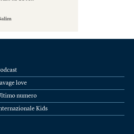
Salim
odcast
avage love
ltimo numero
nternazionale Kids