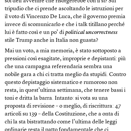
sol dell’avvenire che risorgerebbe con il sì? Sul
tripudio che ci prende ascoltando le istruzioni per
il voto di Vincenzo De Luca, che il governo premia
invece di scomunicarlo e che i talk titillano perché
lui è fatto così e un po’ di
political uncorrectness
stile Trump anche in Italia non guasta?
Mai un voto, a mia memoria, è stato sottoposto a
pressioni così esagitate, improprie e depistanti: più
che una campagna referendaria sembra una
nobile gara a chi ci tratta meglio da stupidi. Contro
questo depistaggio sistematico e rumoroso non
resta, in quest’ultima settimana, che tenere bassi i
toni e dritta la barra. Intanto: si vota su una
proposta di revisione – o meglio, di riscrittura: 47
articoli su 139 – della Costituzione, che a onta di
chi la sta bistrattando come l’ultima delle leggi
ordinarie resta il patto fondamentale che ci