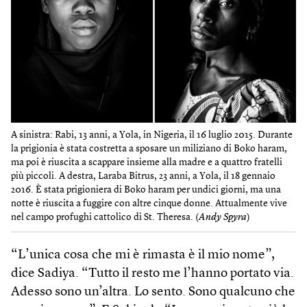
A sinistra: Rabi, 13 anni, a Yola, in Nigeria, il 16 luglio 2015. Durante
la prigionia è stata costretta a sposare un miliziano di Boko haram,
ma poi è riuscita a scappare insieme alla madre e a quattro fratelli
più piccoli. A destra, Laraba Bitrus, 23 anni, a Yola, il 18 gennaio
2016. È stata prigioniera di Boko haram per undici giorni, ma una
notte è riuscita a fuggire con altre cinque donne. Attualmente vive
nel campo profughi cattolico di St. Theresa. (
Andy Spyra
)
“L’unica cosa che mi è rimasta è il mio nome”,
dice Sadiya. “Tutto il resto me l’hanno portato via.
Adesso sono un’altra. Lo sento. Sono qualcuno che