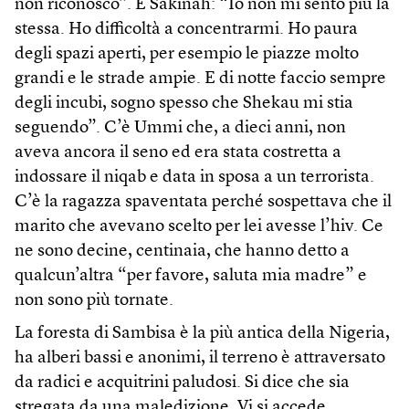
non riconosco”. E Sakinah: “Io non mi sento più la
stessa. Ho difficoltà a concentrarmi. Ho paura
degli spazi aperti, per esempio le piazze molto
grandi e le strade ampie. E di notte faccio sempre
degli incubi, sogno spesso che Shekau mi stia
seguendo”. C’è Ummi che, a dieci anni, non
aveva ancora il seno ed era stata costretta a
indossare il niqab e data in sposa a un terrorista.
C’è la ragazza spaventata perché sospettava che il
marito che avevano scelto per lei avesse l’hiv. Ce
ne sono decine, centinaia, che hanno detto a
qualcun’altra “per favore, saluta mia madre” e
non sono più tornate.
La foresta di Sambisa è la più antica della Nigeria,
ha alberi bassi e anonimi, il terreno è attraversato
da radici e acquitrini paludosi. Si dice che sia
stregata da una maledizione. Vi si accede