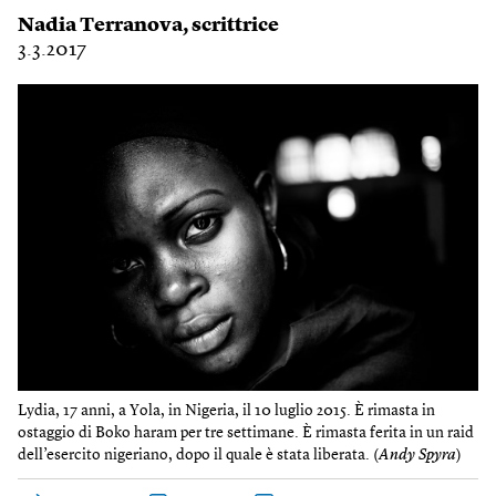
Nadia Terranova
, scrittrice
3.3.2017
Lydia, 17 anni, a Yola, in Nigeria, il 10 luglio 2015. È rimasta in
ostaggio di Boko haram per tre settimane. È rimasta ferita in un raid
dell’esercito nigeriano, dopo il quale è stata liberata. (
Andy Spyra
)