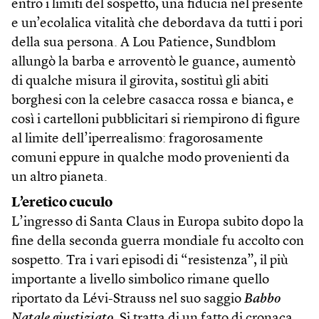
entro i limiti del sospetto, una fiducia nel presente
e un’ecolalica vitalità che debordava da tutti i pori
della sua persona. A Lou Patience, Sundblom
allungò la barba e arroventò le guance, aumentò
di qualche misura il girovita, sostituì gli abiti
borghesi con la celebre casacca rossa e bianca, e
così i cartelloni pubblicitari si riempirono di figure
al limite dell’iperrealismo: fragorosamente
comuni eppure in qualche modo provenienti da
un altro pianeta.
L’eretico cuculo
L’ingresso di Santa Claus in Europa subito dopo la
fine della seconda guerra mondiale fu accolto con
sospetto. Tra i vari episodi di “resistenza”, il più
importante a livello simbolico rimane quello
riportato da Lévi-Strauss nel suo saggio
Babbo
Natale giustiziato
. Si tratta di un fatto di cronaca