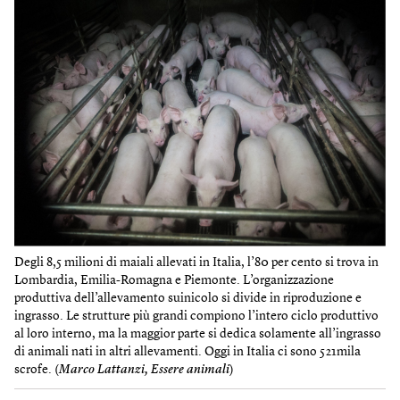
Degli 8,5 milioni di maiali allevati in Italia, l’80 per cento si trova in
Lombardia, Emilia-Romagna e Piemonte. L’organizzazione
produttiva dell’allevamento suinicolo si divide in riproduzione e
ingrasso. Le strutture più grandi compiono l’intero ciclo produttivo
al loro interno, ma la maggior parte si dedica solamente all’ingrasso
di animali nati in altri allevamenti. Oggi in Italia ci sono 521mila
scrofe. (
Marco Lattanzi, Essere animali
)