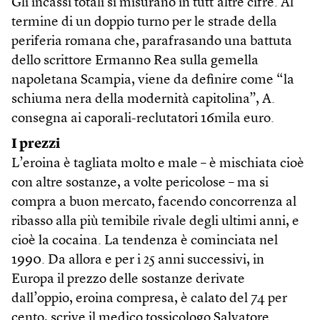
Gli incassi totali si misurano in tutt’altre cifre. Al
termine di un doppio turno per le strade della
periferia romana che, parafrasando una battuta
dello scrittore Ermanno Rea sulla gemella
napoletana Scampia, viene da definire come “la
schiuma nera della modernità capitolina”, A.
consegna ai caporali-reclutatori 16mila euro.
I prezzi
L’eroina è tagliata molto e male – è mischiata cioè
con altre sostanze, a volte pericolose – ma si
compra a buon mercato, facendo concorrenza al
ribasso alla più temibile rivale degli ultimi anni, e
cioè la cocaina. La tendenza è cominciata nel
1990. Da allora e per i 25 anni successivi, in
Europa il prezzo delle sostanze derivate
dall’oppio, eroina compresa, è calato del 74 per
cento, scrive il medico tossicologo Salvatore