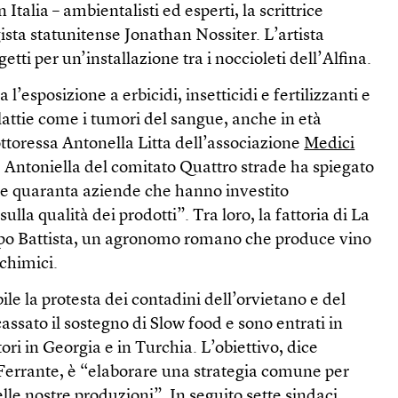
Italia – ambientalisti ed esperti, la scrittrice
sta statunitense Jonathan Nossiter. L’artista
tti per un’installazione tra i noccioleti dell’Alfina.
l’esposizione a erbicidi, insetticidi e fertilizzanti e
attie come i tumori del sangue, anche in età
dottoressa Antonella Litta dell’associazione
Medici
e Antoniella del comitato Quattro strade ha spiegato
e quaranta aziende che hanno investito
ulla qualità dei prodotti”. Tra loro, la fattoria di La
opo Battista, un agronomo romano che produce vino
 chimici.
ile la protesta dei contadini dell’orvietano e del
assato il sostegno di Slow food e sono entrati in
tori in Georgia e in Turchia. L’obiettivo, dice
errante, è “elaborare una strategia comune per
lle nostre produzioni”. In seguito sette sindaci