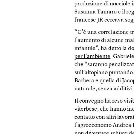
produzione di nocciole in 
Susanna Tamaro e il regi
francese JR cercava sogge
“C’è una correlazione tra 
l’aumento di alcune mal
infantile”, ha detto la 
per l’ambiente
. Gabriel
che “saranno penalizzat
sull’altopiano puntando s
Barbera e quella di Jac
naturale, senza additivi
Il convegno ha reso visib
viterbese, che hanno inc
contatto con altri lavora
l’agroeconomo Andrea F
non diventare schiavi de