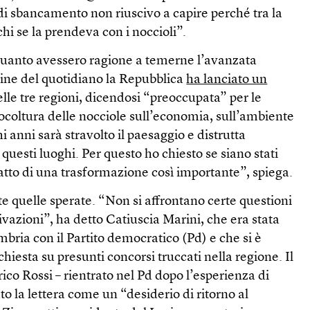
 di sbancamento non riuscivo a capire perché tra la
chi se la prendeva con i noccioli”.
quanto avessero ragione a temerne l’avanzata
gine del quotidiano la Repubblica
ha lanciato un
lle tre regioni, dicendosi “preoccupata” per le
oltura delle nocciole sull’economia, sull’ambiente
i anni sarà stravolto il paesaggio e distrutta
questi luoghi. Per questo ho chiesto se siano stati
mpatto di una trasformazione così importante”, spiega.
te quelle sperate. “Non si affrontano certe questioni
ivazioni”, ha detto Catiuscia Marini, che era stata
mbria con il Partito democratico (Pd) e che si è
hiesta su presunti concorsi truccati nella regione. Il
co Rossi – rientrato nel Pd dopo l’esperienza di
ato la lettera come un “desiderio di ritorno al