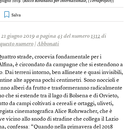
giugno 2019. (
Rocco Rorandelli per Internazionale, (Terraproject)
)
il 21 giugno 2019 a pagina 43 del numero
1312
di
questo numero
|
Abbonati
Quattro strade, crocevia fondamentale per i
’Alfina, è circondato da campagne che si estendono a
. Dai terreni intorno, ben allineate e quasi invisibili,
ntine alte appena pochi centimetri. Sono noccioli e
anno alberi da frutto e trasformeranno radicalmente
no che si estende tra il lago di Bolsena e di Orvieto,
to da campi coltivati a cereali e ortaggi, uliveti,
 regista cinematografica Alice Rohrwacher, che è
ve vicino allo snodo di stradine che collega il Lazio
na, confessa: “Quando nella primavera del 2018