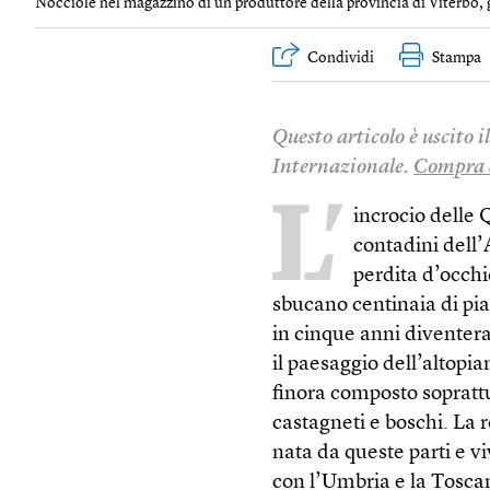
Nocciole nel magazzino di un produttore della provincia di Viterbo, 
Condividi
Stampa
Questo articolo è uscito 
Internazionale.
Compra 
L’
incrocio delle 
contadini dell
perdita d’occhio
sbucano centinaia di pia
in cinque anni diventer
il paesaggio dell’altopia
finora composto soprattut
castagneti e boschi. La
nata da queste parti e vi
con l’Umbria e la Tosca