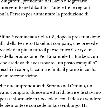
Zingaretti, presidente del Lazio e segretario
ntervenuto nel dibattito. Tutte e tre le regioni
on la Ferrero per aumentare la produzione di
Alfina è cominciata nel 2018, dopo la presentazione
alia
della Ferrero Hazelnut company, che prevede
cioleti in più in tutto il paese entro il 2025 e un
to della produzione. Per Emanuele La Barbera, un
che credeva di aver trovato “un posto tranquillo”
schi di capra, la calma è finita il giorno in cui ha
e un terreno vicino.
che due imprenditori di Soriano nel Cimino, un
vano comprato duecento ettari di terre e le stavano
er trasformarle in noccioleti, con l’idea di vendere
onale piemontese con sede in Lussemburgo. Ha