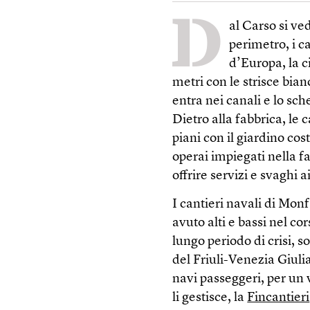
D
al Carso si ve
perimetro, i c
d’Europa, la c
metri con le strisce bian
entra nei canali e lo sc
Dietro alla fabbrica, le 
piani con il giardino cos
operai impiegati nella f
offrire servizi e svaghi a
I cantieri navali di Mon
avuto alti e bassi nel co
lungo periodo di crisi, s
del Friuli-Venezia Giuli
navi passeggeri, per un 
li gestisce, la
Fincantieri