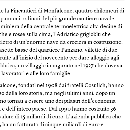
de la Fincantieri di Monfalcone: quattro chilometri di
apannoni ordinati del più grande cantiere navale
iminiera della centrale termoelettrica alta decine di
che e rosse sulla cima, l’Adriatico grigioblu che
heletro di un’enorme nave da crociera in costruzione.
casette basse del quartiere Panzano: villette di due
truite all’inizio del novecento per dare alloggio agli
abbrica, un villaggio inaugurato nel 1927 che doveva
i lavoratori e alle loro famiglie.
falcone, fondati nel 1908 dai fratelli Cosulich, hanno
rso della loro storia, ma negli ultimi anni, dopo un
ono tornati a essere uno dei pilastri dell’economia
a e dell’intero paese. Dal 1990 hanno costruito 36
valore di 15 miliardi di euro. L’azienda pubblica che
, ha un fatturato di cinque miliardi di euro e