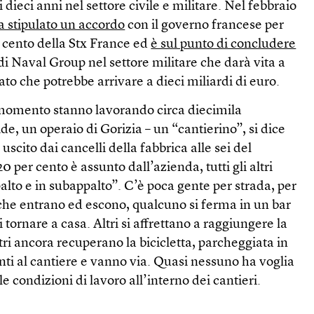
dieci anni nel settore civile e militare. Nel febbraio
a stipulato un accordo
con il governo francese per
r cento della Stx France ed
è sul punto di concludere
di Naval Group nel settore militare che darà vita a
ato che potrebbe arrivare a dieci miliardi di euro.
 momento stanno lavorando circa diecimila
e, un operaio di Gorizia – un “cantierino”, si dice
uscito dai cancelli della fabbrica alle sei del
0 per cento è assunto dall’azienda, tutti gli altri
palto e in subappalto”. C’è poca gente per strada, per
u che entrano ed escono, qualcuno si ferma in un bar
 tornare a casa. Altri si affrettano a raggiungere la
tri ancora recuperano la bicicletta, parcheggiata in
ti al cantiere e vanno via. Quasi nessuno ha voglia
le condizioni di lavoro all’interno dei cantieri.