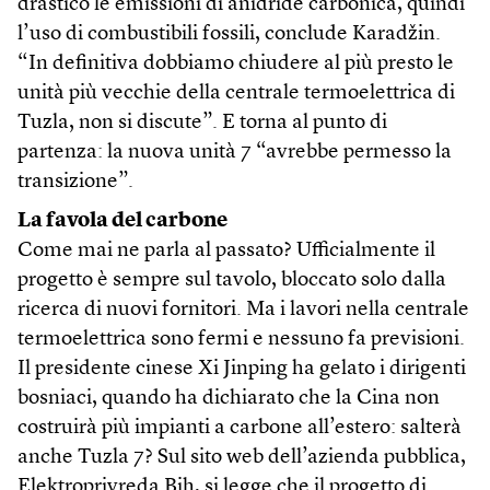
drastico le emissioni di anidride carbonica, quindi
l’uso di combustibili fossili, conclude Karadžin.
“In definitiva dobbiamo chiudere al più presto le
unità più vecchie della centrale termoelettrica di
Tuzla, non si discute”. E torna al punto di
partenza: la nuova unità 7 “avrebbe permesso la
transizione”.
La favola del carbone
Come mai ne parla al passato? Ufficialmente il
progetto è sempre sul tavolo, bloccato solo dalla
ricerca di nuovi fornitori. Ma i lavori nella centrale
termoelettrica sono fermi e nessuno fa previsioni.
Il presidente cinese Xi Jinping ha gelato i dirigenti
bosniaci, quando ha dichiarato che la Cina non
costruirà più impianti a carbone all’estero: salterà
anche Tuzla 7? Sul sito web dell’azienda pubblica,
Elektroprivreda Bih,
si legge che
il progetto di