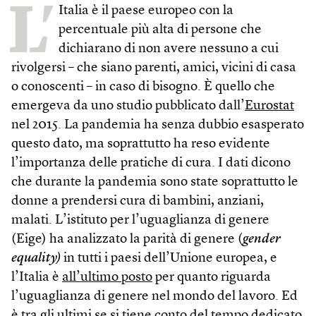
L’
Italia è il paese europeo con la
percentuale più alta di persone che
dichiarano di non avere nessuno a cui
rivolgersi – che siano parenti, amici, vicini di casa
o conoscenti – in caso di bisogno. È quello che
emergeva da uno studio pubblicato dall’
Eurostat
nel 2015. La pandemia ha senza dubbio esasperato
questo dato, ma soprattutto ha reso evidente
l’importanza delle pratiche di cura. I dati dicono
che durante la pandemia sono state soprattutto le
donne a prendersi cura di bambini, anziani,
malati. L’istituto per l’uguaglianza di genere
(Eige) ha analizzato la parità di genere (
gender
equality)
in tutti i paesi dell’Unione europea, e
l’Italia è
all’ultimo posto
per quanto riguarda
l’uguaglianza di genere nel mondo del lavoro. Ed
è
tra gli ultimi
se si tiene conto del tempo dedicato