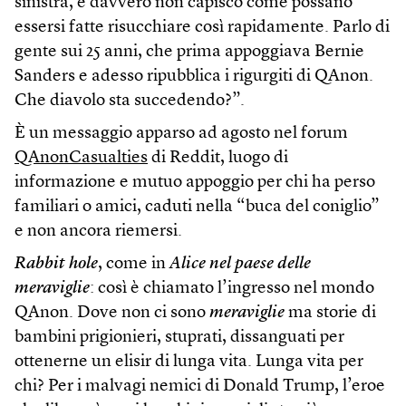
sinistra, e davvero non capisco come possano
essersi fatte risucchiare così rapidamente. Parlo di
gente sui 25 anni, che prima appoggiava Bernie
Sanders e adesso ripubblica i rigurgiti di QAnon.
Che diavolo sta succedendo?”.
È un messaggio apparso ad agosto nel forum
QAnonCasualties
di Reddit, luogo di
informazione e mutuo appoggio per chi ha perso
familiari o amici, caduti nella “buca del coniglio”
e non ancora riemersi.
Rabbit hole
, come in
Alice nel paese delle
meraviglie
: così è chiamato l’ingresso nel mondo
QAnon. Dove non ci sono
meraviglie
ma storie di
bambini prigionieri, stuprati, dissanguati per
ottenerne un elisir di lunga vita. Lunga vita per
chi? Per i malvagi nemici di Donald Trump, l’eroe