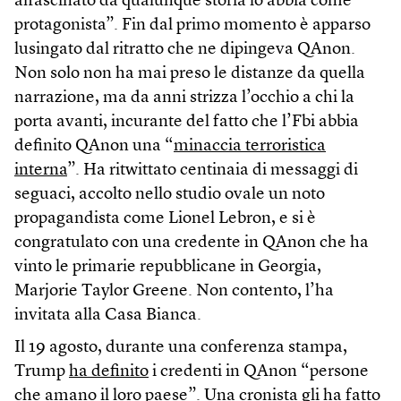
affascinato da qualunque storia lo abbia come
protagonista”. Fin dal primo momento è apparso
lusingato dal ritratto che ne dipingeva QAnon.
Non solo non ha mai preso le distanze da quella
narrazione, ma da anni strizza l’occhio a chi la
porta avanti, incurante del fatto che l’Fbi abbia
definito QAnon una “
minaccia terroristica
interna
”. Ha ritwittato centinaia di messaggi di
seguaci, accolto nello studio ovale un noto
propagandista come Lionel Lebron, e si è
congratulato con una credente in QAnon che ha
vinto le primarie repubblicane in Georgia,
Marjorie Taylor Greene. Non contento, l’ha
invitata alla Casa Bianca.
Il 19 agosto, durante una conferenza stampa,
Trump
ha definito
i credenti in QAnon “persone
che amano il loro paese”. Una cronista gli ha fatto