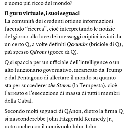
e uomo più ricco del mondo?
Il guru virtuale, i suoi seguaci
La comunità dei credenti ottiene informazioni
facendo “ricerca”, cioè interpretando le notizie
del giorno alla luce dei messaggi criptici inviati da
un certo Q, a volte definiti
Qcrumbs
(briciole di Q),
più spesso
Qdrops
(gocce di Q).
Q si spaccia per un ufficiale dell’intelligence o un
alto funzionario governativo, incaricato da Trump
e dal Pentagono di allertare il mondo su quanto
sta per succedere:
the Storm
(la Tempesta), cioè
l’arresto e l’esecuzione di massa di tutti i membri
della Cabal.
Secondo molti seguaci di QAnon, dietro la firma Q
si nasconderebbe John Fitzgerald Kennedy Jr.,
noto anche con il nomignolo John-John.