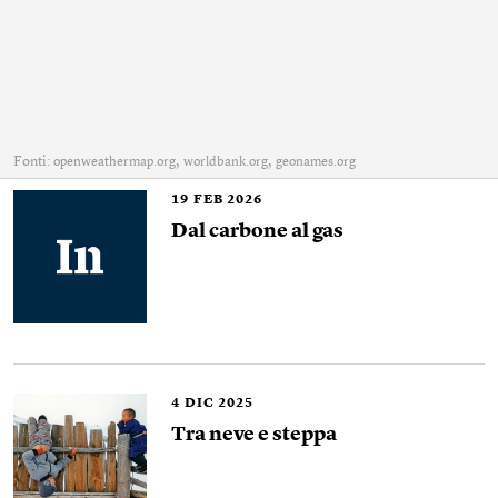
Fonti:
,
,
openweathermap.org
worldbank.org
geonames.org
19
FEB 2026
Dal carbone al gas
4
DIC 2025
Tra neve e steppa