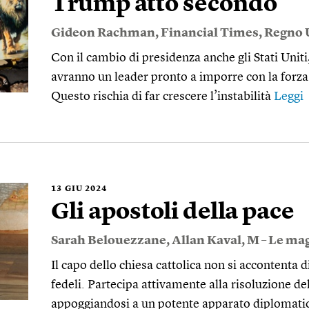
Trump atto secondo
Gideon Rachman
,
Financial Times
,
Regno 
Con il cambio di presidenza anche gli Stati Uniti
avranno un leader pronto a imporre con la forza
Questo rischia di far crescere l’instabilità
Leggi
13
GIU 2024
Gli apostoli della pace
Sarah Belouezzane
,
Allan Kaval
,
M – Le ma
Il capo dello chiesa cattolica non si accontenta di
fedeli. Partecipa attivamente alla risoluzione de
appoggiandosi a un potente apparato diplomat