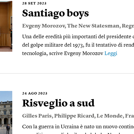
28
SET 2023
Santiago boys
Evgeny Morozov
,
The New Statesman
,
Regn
Una delle eredità più importanti del presidente 
del golpe militare del 1973, fu il tentativo di re
tecnologia, scrive Evgeny Morozov
Leggi
24
AGO 2023
Risveglio a sud
Gilles Paris
,
Philippe Ricard
,
Le Monde
,
Fra
Con la guerra in Ucraina è nato un nuovo contin