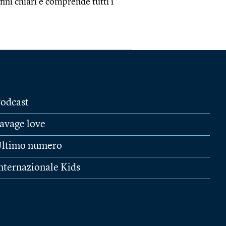
ini chiari e comprende tutti i
odcast
avage love
ltimo numero
nternazionale Kids