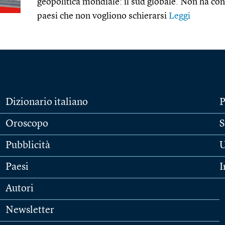
geopolitica mondiale: il sud globale. Non ha conf
paesi che non vogliono schierarsi
Leggi
Dizionario italiano
P
Oroscopo
S
Pubblicità
U
Paesi
I
Autori
Newsletter