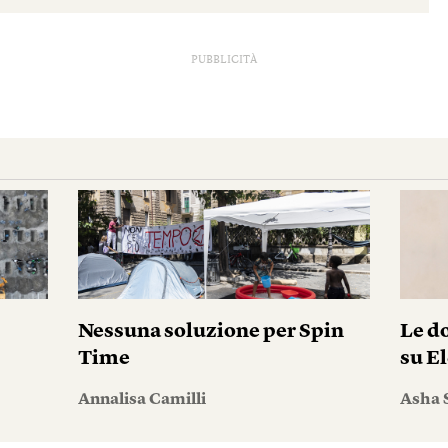
PUBBLICITÀ
Nessuna soluzione per Spin
Le do
Time
su El
Annalisa Camilli
Asha 