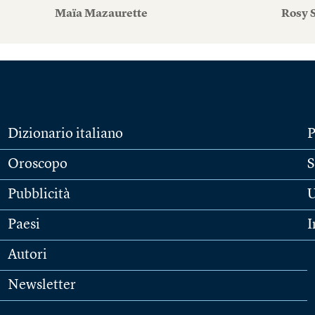
Maïa Mazaurette
Rosy S
Dizionario italiano
P
Oroscopo
S
Pubblicità
U
Paesi
I
Autori
Newsletter