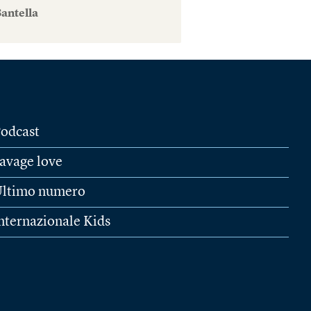
antella
odcast
avage love
ltimo numero
nternazionale Kids