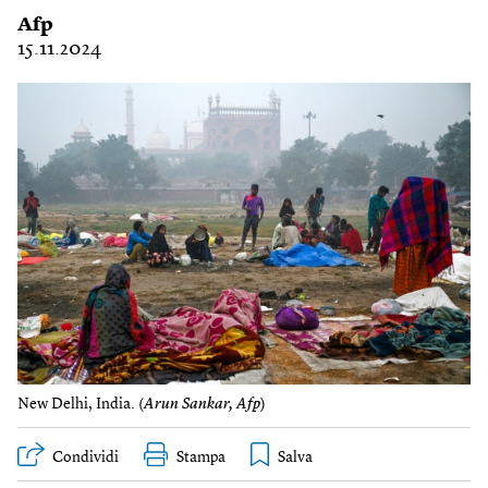
Afp
15.11.2024
New Delhi, India. (
Arun Sankar, Afp
)
Condividi
Stampa