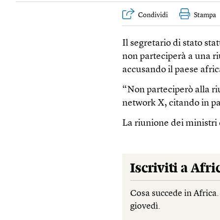
Condividi
Stampa
Il segretario di stato s
non parteciperà a una r
accusando il paese africa
“Non parteciperò alla ri
network X, citando in par
La riunione dei ministri d
Iscriviti a
Afri
Cosa succede in Africa.
giovedì.