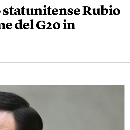
to statunitense Rubio
ne del G20 in