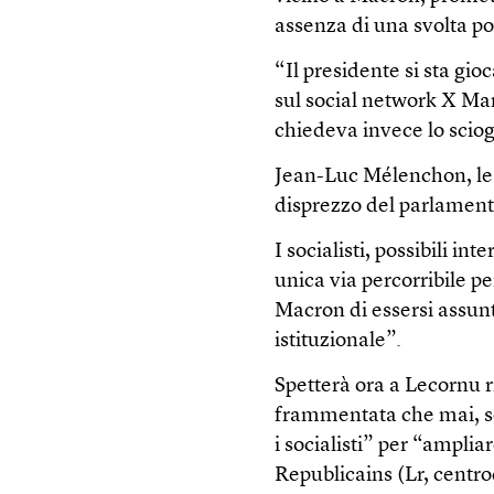
assenza di una svolta pol
“Il presidente si sta gi
sul social network X Mar
chiedeva invece lo scio
Jean-Luc Mélenchon, lea
disprezzo del parlament
I socialisti, possibili in
unica via percorribile p
Macron di essersi assunto
istituzionale”.
Spetterà ora a Lecornu 
frammentata che mai, se
i socialisti” per “amplia
Republicains (Lr, centro