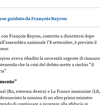
cese guidato da François Bayrou
 con François Bayrou, costretto a dimettersi dopo
all’assemblea nazionale l’8 settembre, è previsto il
orno.
yrou aveva ribadito la necessità urgente di risanare
ostenendo che la crisi del debito mette a rischio “il
cia”.
amento”
al (Rn, estrema destra) e La France insoumise (Lfi,
 denunciato la nomina di un altro primo ministro
endo di continuare a ricorrere alla sfiducia in