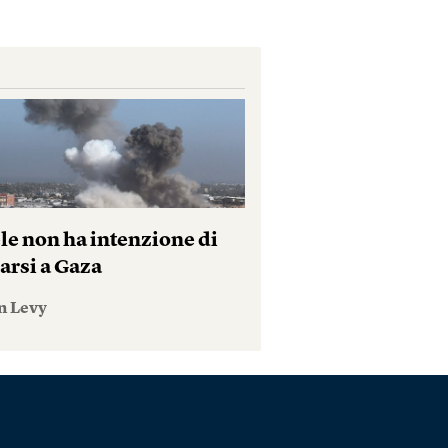
le non ha intenzione di
arsi a Gaza
n Levy