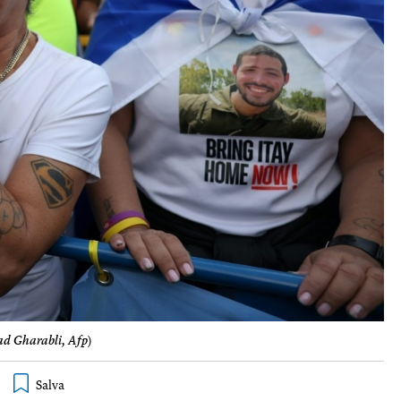
d Gharabli, Afp
)