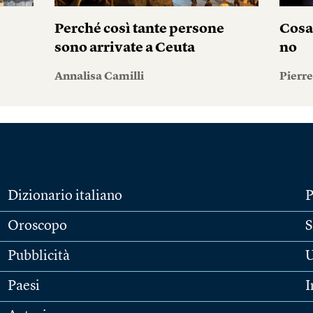
Perché così tante persone
Cosa
sono arrivate a Ceuta
no
Annalisa Camilli
Pierr
Dizionario italiano
P
Oroscopo
S
Pubblicità
U
Paesi
I