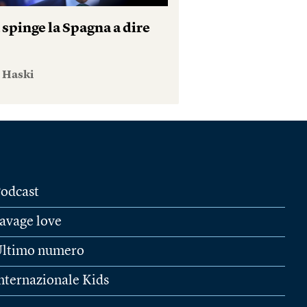
 spinge la Spagna a dire
e Haski
odcast
avage love
ltimo numero
nternazionale Kids