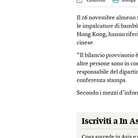
Condividi
Stampa
Il 26 novembre almeno 1
le impalcature di bambù 
Hong Kong, hanno riferit
cinese.
“Il bilancio provvisorio 
altre persone sono in co
responsabile del diparti
conferenza stampa.
Secondo i mezzi d’inform
Iscriviti a
In A
Cosa succede in Asia e 